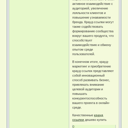
активное взаимодействие с
аудиторией, увеличение
лояльности клиентов и
повышение узнаваемости
бренда. Крауд-ссылки могут
также содействовать
формированию сообщества
вокруг вашего продукта, что
способствует
взаимодействию и обмену
опытом среди
пользователей.
В конечном итоге, крауд-
маркетинг и приобретение
крауд-ссылок представляют
собой инновационный
способ развивать бизнес,
привлекать внимание
целевой аудитории и
повышать
конкурентоспособность
вашего проекта в онлайн-
среде.
Качественные
крауд
ссылки
дешево купить
0