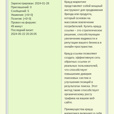
Крауд-маркетинг
Зарегистрирован
: 2024-01-28
представляет собой мощный
Приглашений:
0
инструмент для продвижения
Сообщений:
5
бренда или продукта,
Уважение:
[+0/-0]
который основан на
Позитив:
[+0/-0]
массовом вовлечении
Провел на форуме:
49 минут
потребителей. Купить крауд-
Последний визит:
ссылки – это стратегическое
2024-05-22 20:26:05
решение, способствующее
увеличению видимости и
репутации вашего бизнеса в
онлайн-пространстве.
Крауд-ссылки позволяют
создать эффективную сеть
обратных ссылок от
реальных пользователей,
что способствует
повышению доверия
поисковых систем и
улучшению позиций в
результатах поиска. Этот
метод также способствует
органическому росту
трафика на вашем веб-
сайте.
Преимущества крауд-
маркетинга включают в себя