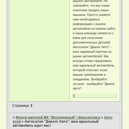
вашего автомобиля. Не
забывайте, что мы также
помогаем продать ваши
машины. Просто укажите
нам необходимую
информацию о вашем
автомобиле на нашем сайте,
и наша команда свяжется с
вами для получения
дополнительных деталей.
Автосалон "Диалог Авто" -
ваш надежный партнер на
рынке автомобилей. Мы
всегда готовы предложить
вам идеальный автомобиль,
который отвечает всем
вашим требованиям и
ожиданиям. Выбирайте
лучшее - выбирайте "Диалог
Авто"!
0
Страница:
1
»
Форум жителей ЖК "Молодежный" г.Красногорск
»
Авто
клуб
»
Автосалон "Диалог Авто": ваш идеальный
автомобиль ждет вас!