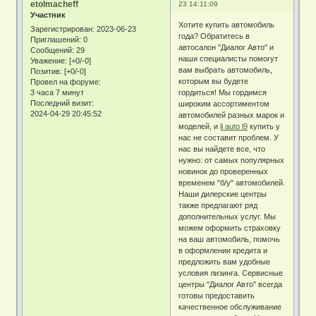
etolmacheff
23 14:11:09
Участник
Хотите купить автомобиль
Зарегистрирован
: 2023-06-23
года? Обратитесь в
Приглашений:
0
автосалон "Диалог Авто" и
Сообщений:
29
наши специалисты помогут
Уважение:
[+0/-0]
вам выбрать автомобиль,
Позитив:
[+0/-0]
которым вы будете
Провел на форуме:
3 часа 7 минут
гордиться! Мы гордимся
Последний визит:
широким ассортиментом
2024-04-29 20:45:52
автомобилей разных марок и
моделей, и
li auto l9
купить у
нас не составит проблем. У
нас вы найдете все, что
нужно: от самых популярных
новинок до проверенных
временем "б/у" автомобилей.
Наши дилерские центры
также предлагают ряд
дополнительных услуг. Мы
можем оформить страховку
на ваш автомобиль, помочь
в оформлении кредита и
предложить вам удобные
условия лизинга. Сервисные
центры "Диалог Авто" всегда
готовы предоставить
качественное обслуживание