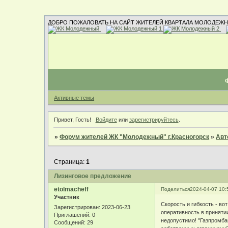
ДОБРО ПОЖАЛОВАТЬ НА САЙТ ЖИТЕЛЕЙ КВАРТАЛА МОЛОДЕЖН
Активные темы
Привет, Гость!
Войдите
или
зарегистрируйтесь
.
»
Форум жителей ЖК "Молодежный" г.Красногорск
»
Авт
Страница:
1
Лизинговое предложение
etolmacheff
Поделиться
2024-04-07 10:
Участник
Скорость и гибкость - в
Зарегистрирован
: 2023-06-23
оперативность в принятии
Приглашений:
0
недопустимо! "Газпромба
Сообщений:
29