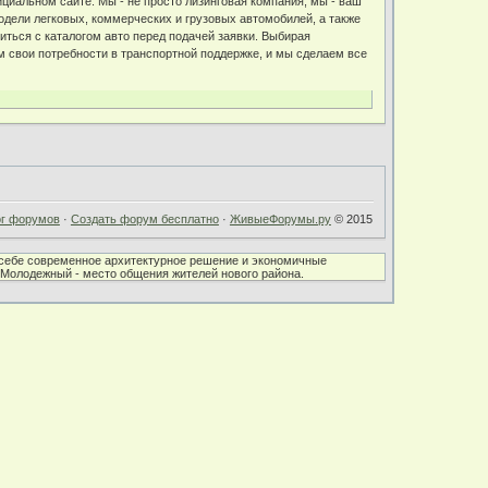
циальном сайте. Мы - не просто лизинговая компания, мы - ваш
одели легковых, коммерческих и грузовых автомобилей, а также
ться с каталогом авто перед подачей заявки. Выбирая
ам свои потребности в транспортной поддержке, и мы сделаем все
ог форумов
·
Создать форум бесплатно
·
ЖивыеФорумы.ру
© 2015
в себе современное архитектурное решение и экономичные
К Молодежный - место общения жителей нового района.