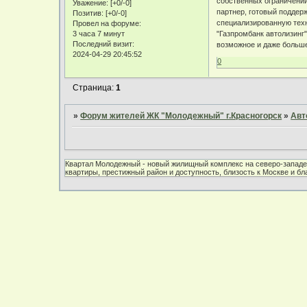
собственных ограничени
Уважение:
[+0/-0]
партнер, готовый поддер
Позитив:
[+0/-0]
специализированную техн
Провел на форуме:
3 часа 7 минут
"Газпромбанк автолизинг"
Последний визит:
возможное и даже больше
2024-04-29 20:45:52
0
Страница:
1
»
Форум жителей ЖК "Молодежный" г.Красногорск
»
Авт
Квартал Молодежный - новый жилищный комплекс на северо-западе 
квартиры, престижный район и доступность, близость к Москве и б