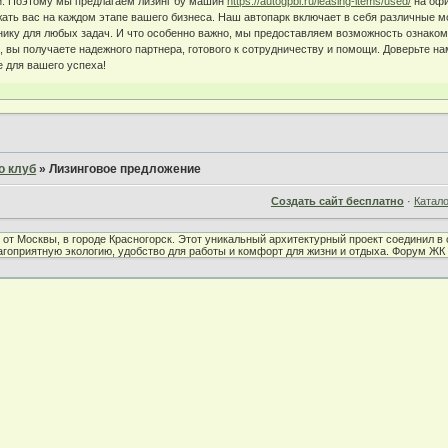
й. Поэтому мы предлагаем лизинг бу машин
https://autogpbl.ru/leasing-items/used/
на офи
жать вас на каждом этапе вашего бизнеса. Наш автопарк включает в себя различные м
ику для любых задач. И что особенно важно, мы предоставляем возможность ознакоми
, вы получаете надежного партнера, готового к сотрудничеству и помощи. Доверьте н
 для вашего успеха!
о клуб
»
Лизинговое предложение
Создать сайт бесплатно
·
Катал
от Москвы, в городе Красногорск. Этот уникальный архитектурный проект соединил 
лагоприятную экологию, удобство для работы и комфорт для жизни и отдыха. Форум Ж