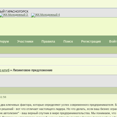
ЫЙ Г.КРАСНОГОРСК
Форум
Участники
Правила
Поиск
Регистрация
Войт
о клуб
»
Лизинговое предложение
51:56
от два ключевых фактора, которые определяют успех современного предпринимателя
 решений - вот что отличает настоящего лидера. Но что делать, если ваш бизнес огра
нк автолизинг" - ваш верный спутник в мире предпринимательства. Мы понимаем, что