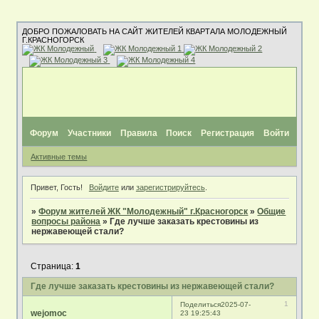
ДОБРО ПОЖАЛОВАТЬ НА САЙТ ЖИТЕЛЕЙ КВАРТАЛА МОЛОДЕЖНЫЙ
Г.КРАСНОГОРСК
Форум
Участники
Правила
Поиск
Регистрация
Войти
Активные темы
Привет, Гость!
Войдите
или
зарегистрируйтесь
.
»
Форум жителей ЖК "Молодежный" г.Красногорск
»
Общие
вопросы района
»
Где лучше заказать крестовины из
нержавеющей стали?
Страница:
1
Где лучше заказать крестовины из нержавеющей стали?
1
Поделиться
2025-07-
wejomoc
23 19:25:43