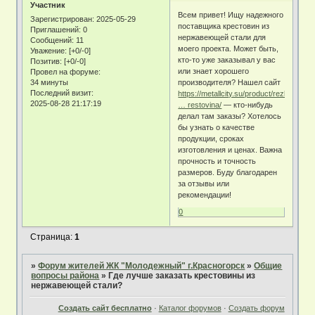
Участник
Всем привет! Ищу надежного
Зарегистрирован
: 2025-05-29
поставщика крестовин из
Приглашений:
0
нержавеющей стали для
Сообщений:
11
моего проекта. Может быть,
Уважение:
[+0/-0]
кто-то уже заказывал у вас
Позитив:
[+0/-0]
или знает хорошего
Провел на форуме:
34 минуты
производителя? Нашел сайт
Последний визит:
https://metallcity.su/product/rezbovye_
2025-08-28 21:17:19
… restovina/
— кто-нибудь
делал там заказы? Хотелось
бы узнать о качестве
продукции, сроках
изготовления и ценах. Важна
прочность и точность
размеров. Буду благодарен
за отзывы или
рекомендации!
0
Страница:
1
»
Форум жителей ЖК "Молодежный" г.Красногорск
»
Общие
вопросы района
»
Где лучше заказать крестовины из
нержавеющей стали?
Создать сайт бесплатно
·
Каталог форумов
·
Создать форум