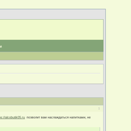
и
1
ps://alcobutik05.ru
позволит вам наслаждаться напитками, не