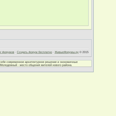
ог форумов
·
Создать форум бесплатно
·
ЖивыеФорумы.ру
© 2015
в себе современное архитектурное решение и экономичные
К Молодежный - место общения жителей нового района.