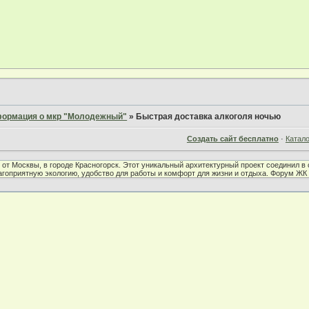
ормация о мкр "Молодежный"
»
Быстрая доставка алкоголя ночью
Создать сайт бесплатно
·
Катал
от Москвы, в городе Красногорск. Этот уникальный архитектурный проект соединил 
лагоприятную экологию, удобство для работы и комфорт для жизни и отдыха. Форум Ж