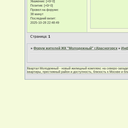
Уважение:
[+0/-0]
Позитив:
[+0/-0]
Провел на форуме:
38 минут
Последний визит:
2025-10-28 22:48:49
Страница:
1
»
Форум жителей ЖК "Молодежный" г.Красногорск
»
Инф
Квартал Молодежный - новый жилищный комплекс на северо-западе 
квартиры, престижный район и доступность, близость к Москве и б