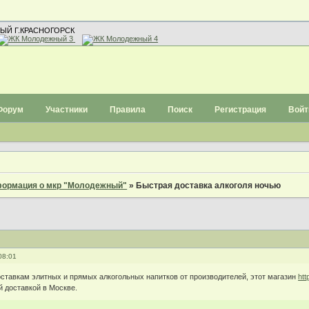
ЫЙ Г.КРАСНОГОРСК
Форум
Участники
Правила
Поиск
Регистрация
Войт
ормация о мкр "Молодежный"
»
Быстрая доставка алкоголя ночью
08:01
ставкам элитных и прямых алкогольных напитков от производителей, этот магазин
htt
й доставкой в Москве.