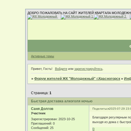
ДОБРО ПОЖАЛОВАТЬ НА САЙТ ЖИТЕЛЕЙ КВАРТАЛА МОЛОДЕЖН
Активные темы
Привет, Гость!
Войдите
или
зарегистрируйтесь
.
»
Форум жителей ЖК "Молодежный" г.Красногорск
»
Инф
Страница:
1
Быстрая доставка алкоголя ночью
Саня Долгов
Поделиться
2025-07-29 23:
Участник
Благодаря регулярным по
Зарегистрирован
: 2023-10-25
выходя из дома с быстро
Приглашений:
0
Сообщений:
25
0