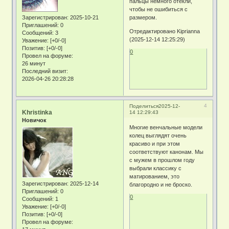
пальцы немного отекли,
чтобы не ошибиться с
Зарегистрирован
: 2025-10-21
размером.
Приглашений:
0
Отредактировано Kiprianna
Сообщений:
3
(2025-12-14 12:25:29)
Уважение:
[+0/-0]
Позитив:
[+0/-0]
0
Провел на форуме:
26 минут
Последний визит:
2026-04-26 20:28:28
4
Поделиться
2025-12-
Khristinka
14 12:29:43
Новичок
Многие венчальные модели
колец выглядят очень
красиво и при этом
соответствуют канонам. Мы
с мужем в прошлом году
выбрали классику с
матированием, это
Зарегистрирован
: 2025-12-14
благородно и не броско.
Приглашений:
0
0
Сообщений:
1
Уважение:
[+0/-0]
Позитив:
[+0/-0]
Провел на форуме: