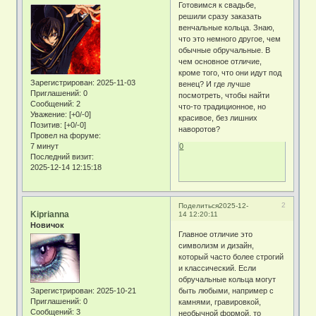
Готовимся к свадьбе,
решили сразу заказать
венчальные кольца. Знаю,
что это немного другое, чем
обычные обручальные. В
чем основное отличие,
кроме того, что они идут под
Зарегистрирован
: 2025-11-03
венец? И где лучше
Приглашений:
0
посмотреть, чтобы найти
Сообщений:
2
что-то традиционное, но
Уважение:
[+0/-0]
красивое, без лишних
Позитив:
[+0/-0]
наворотов?
Провел на форуме:
7 минут
0
Последний визит:
2025-12-14 12:15:18
2
Поделиться
2025-12-
Kiprianna
14 12:20:11
Новичок
Главное отличие это
символизм и дизайн,
который часто более строгий
и классический. Если
обручальные кольца могут
Зарегистрирован
: 2025-10-21
быть любыми, например с
Приглашений:
0
камнями, гравировкой,
Сообщений:
3
необычной формой, то