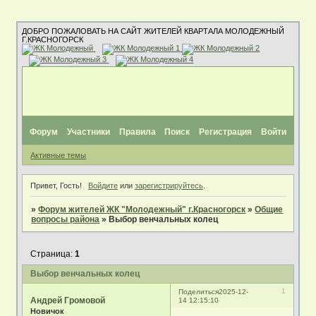
ДОБРО ПОЖАЛОВАТЬ НА САЙТ ЖИТЕЛЕЙ КВАРТАЛА МОЛОДЕЖНЫЙ
Г.КРАСНОГОРСК
Форум
Участники
Правила
Поиск
Регистрация
Войти
Активные темы
Привет, Гость!
Войдите
или
зарегистрируйтесь
.
»
Форум жителей ЖК "Молодежный" г.Красногорск
»
Общие
вопросы района
»
Выбор венчальных колец
Страница:
1
Выбор венчальных колец
1
Поделиться
2025-12-
Андрей Громовой
14 12:15:10
Новичок