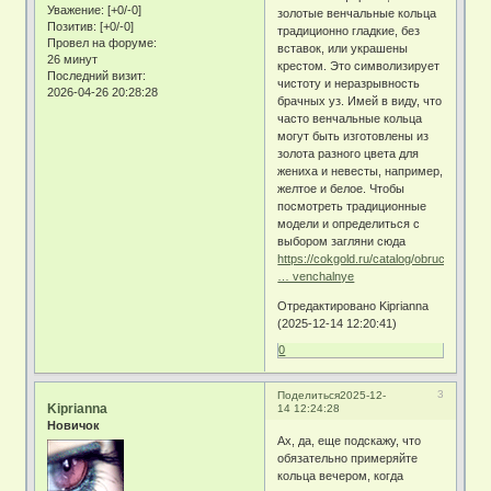
Уважение:
[+0/-0]
золотые венчальные кольца
Позитив:
[+0/-0]
традиционно гладкие, без
Провел на форуме:
вставок, или украшены
26 минут
крестом. Это символизирует
Последний визит:
чистоту и неразрывность
2026-04-26 20:28:28
брачных уз. Имей в виду, что
часто венчальные кольца
могут быть изготовлены из
золота разного цвета для
жениха и невесты, например,
желтое и белое. Чтобы
посмотреть традиционные
модели и определиться с
выбором загляни сюда
https://cokgold.ru/catalog/obruchalnye-
… venchalnye
Отредактировано Kiprianna
(2025-12-14 12:20:41)
0
3
Поделиться
2025-12-
Kiprianna
14 12:24:28
Новичок
Ах, да, еще подскажу, что
обязательно примеряйте
кольца вечером, когда