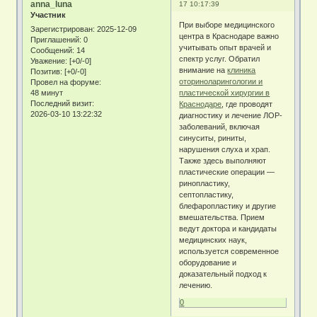
anna_luna
17 10:17:39
Участник
При выборе медицинского
Зарегистрирован
: 2025-12-09
центра в Краснодаре важно
Приглашений:
0
учитывать опыт врачей и
Сообщений:
14
спектр услуг. Обратил
Уважение:
[+0/-0]
внимание на
клиника
Позитив:
[+0/-0]
оториноларингологии и
Провел на форуме:
48 минут
пластической хирургии в
Последний визит:
Краснодаре
, где проводят
2026-03-10 13:22:32
диагностику и лечение ЛОР-
заболеваний, включая
синуситы, риниты,
нарушения слуха и храп.
Также здесь выполняют
пластические операции —
ринопластику,
септопластику,
блефаропластику и другие
вмешательства. Прием
ведут доктора и кандидаты
медицинских наук,
используется современное
оборудование и
доказательный подход к
лечению.
0