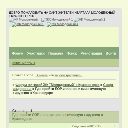
ДОБРО ПОЖАЛОВАТЬ НА САЙТ ЖИТЕЛЕЙ КВАРТАЛА МОЛОДЕЖНЫЙ
Г.КРАСНОГОРСК
Форум
Участники
Правила
Поиск
Регистрация
Войти
Активные темы
Привет, Гость!
Войдите
или
зарегистрируйтесь
.
»
Форум жителей ЖК "Молодежный" г.Красногорск
»
Спорт
и здоровье
»
Где пройти ЛОР-лечение и пластическую
хирургию в Краснодаре
Страница:
1
Где пройти ЛОР-лечение и пластическую хирургию в
Краснодаре
1
Поделиться
2025-12-