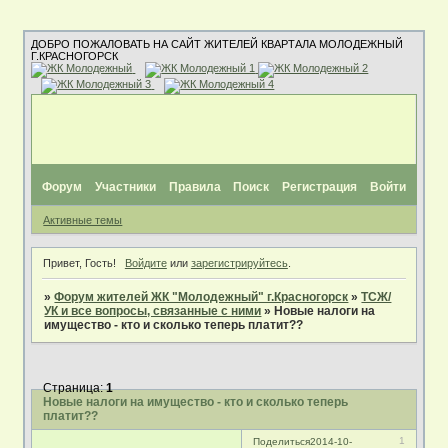
ДОБРО ПОЖАЛОВАТЬ НА САЙТ ЖИТЕЛЕЙ КВАРТАЛА МОЛОДЕЖНЫЙ
Г.КРАСНОГОРСК
Форум
Участники
Правила
Поиск
Регистрация
Войти
Активные темы
Привет, Гость!
Войдите
или
зарегистрируйтесь
.
»
Форум жителей ЖК "Молодежный" г.Красногорск
»
ТСЖ/
УК и все вопросы, связанные с ними
»
Новые налоги на
имущество - кто и сколько теперь платит??
Страница:
1
Новые налоги на имущество - кто и сколько теперь
платит??
1
Поделиться
2014-10-