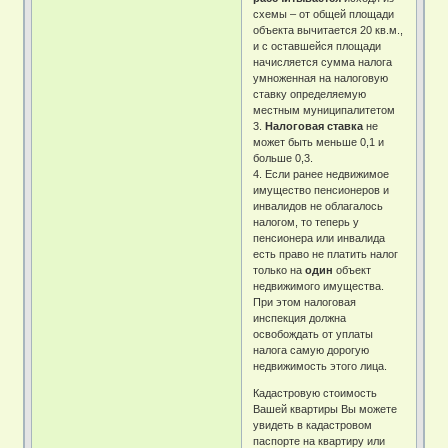
схемы – от общей площади
объекта вычитается 20 кв.м.,
и с оставшейся площади
начисляется сумма налога
умноженная на налоговую
ставку определяемую
местным муниципалитетом
3.
Налоговая ставка
не
может быть меньше 0,1 и
больше 0,3.
4. Если ранее недвижимое
имущество пенсионеров и
инвалидов не облагалось
налогом, то теперь у
пенсионера или инвалида
есть право не платить налог
только на
один
объект
недвижимого имущества.
При этом налоговая
инспекция должна
освобождать от уплаты
налога самую дорогую
недвижимость этого лица.
Кадастровую стоимость
Вашей квартиры Вы можете
увидеть в кадастровом
паспорте на квартиру или