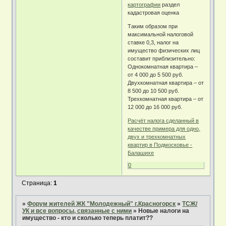
картографии
раздел
кадастровая оценка
Таким образом при
максимальной налоговой
ставке 0,3, налог на
имущество физических лиц
составит приблизительно:
Однокомнатная квартира –
от 4 000 до 5 500 руб.
Двухкомнатная квартира – от
8 500 до 10 500 руб.
Трехкомнатная квартира – от
12 000 до 16 000 руб.
Расчёт налога сделанный в
качестве примера для одно,
двух и трехкомнатных
квартир в Подмосковье -
Балашихе
0
Страница:
1
»
Форум жителей ЖК "Молодежный" г.Красногорск
»
ТСЖ/
УК и все вопросы, связанные с ними
»
Новые налоги на
имущество - кто и сколько теперь платит??