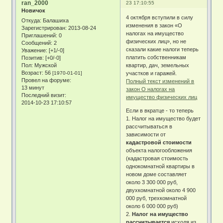
ran_2000
23 17:10:55
Новичок
4 октября вступили в силу
Откуда:
Балашиха
изменения в закон «О
Зарегистрирован
: 2013-08-24
налогах на имущество
Приглашений:
0
физических лиц», но не
Сообщений:
2
сказали какие налоги теперь
Уважение:
[+1/-0]
платить собственникам
Позитив:
[+0/-0]
Пол:
Мужской
квартир, дач, земельных
Возраст:
56
[1970-01-01]
участков и гаражей.
Провел на форуме:
Полный текст изменений в
13 минут
закон О налогах на
Последний визит:
имущество физических лиц
2014-10-23 17:10:57
Если в вкратце - то теперь
1. Налог на имущество будет
рассчитываться в
зависимости от
кадастровой стоимости
объекта налогообложения
(кадастровая стоимость
однокомнатной квартиры в
новом доме составляет
около 3 300 000 руб,
двухкомнатной около 4 900
000 руб, трехкомнатной
около 6 000 000 руб)
2.
Налог на имущество
рассчитывается
исходя из