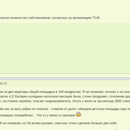
льное количество собственников, согласных на организацию ТСЖ.
38:20
рю за две квартиры общей площадью в 100 квадратов). Я не понимаю, почему я за св
около 4,2! Батареи холодные несколько месяцев были, стены продувает, отопление дор
 постоянно перебои, спасает водонагреватель. Итого у меня за три месяца 3000 элект
бы мы за весь район не платили - ставили оч долго, обещали детскую площадку еще ле
 лежащих полицейских... Что-то у меня со зрением
Ж не понимаю, но ЗА всеми руками, сами мы точно сделаем больше для себя.