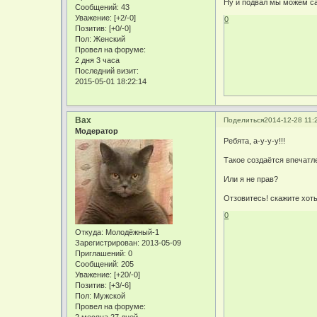
Ну и подвал мы можем сам
Сообщений:
43
Уважение:
[+2/-0]
0
Позитив:
[+0/-0]
Пол:
Женский
Провел на форуме:
2 дня 3 часа
Последний визит:
2015-05-01 18:22:14
Bax
Поделиться
2014-12-28 11:
Модератор
Ребята, а-у-у-у!!!
Такое создаётся впечатл
Или я не прав?
Отзовитесь! скажите хот
0
Откуда:
Молодёжный-1
Зарегистрирован
: 2013-05-09
Приглашений:
0
Сообщений:
205
Уважение:
[+20/-0]
Позитив:
[+3/-6]
Пол:
Мужской
Провел на форуме: