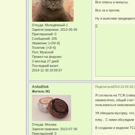
Все плюсы и минусы.
Все за и против.
Ну и выясним предварите
Откуда:
Молодёжный-1
0
Зарегистрирован
: 2013-05-09
Приглашений:
0
Сообщений:
205
Уважение:
[+20/-0]
Позитив:
[+3/-6]
Пол:
Мужской
Провел на форуме:
2 месяца 27 дней
Последний визит:
2019-11-30 20:59:57
AnitaBlok
Поделиться
2014-12-26 20:
Житель М1
Я согласна на ТСЖ (гово
ежемесячно, общий счет 
пользоваться невозможно,
УК обещала мусорку, что 
елку... С ними обсуждали
Откуда:
Москва
В создании и ведении ТС
Зарегистрирован
: 2013-07-30
Приглашений:
0