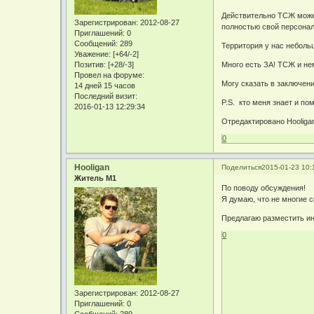
Действительно ТСЖ может
Зарегистрирован
: 2012-08-27
полностью свой персонал
Приглашений:
0
Сообщений:
289
Территория у нас небольш
Уважение:
[+64/-2]
Позитив:
[+28/-3]
Много есть ЗА! ТСЖ и н
Провел на форуме:
Могу сказать в заключени
14 дней 15 часов
Последний визит:
P.S. кто меня знает и по
2016-01-13 12:29:34
Отредактировано Hooligan
0
Hooligan
Поделиться
2015-01-23 10:
Житель М1
По поводу обсуждения!
Я думаю, что не многие с
Предлагаю разместить ин
0
Зарегистрирован
: 2012-08-27
Приглашений:
0
Сообщений:
289