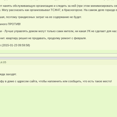
 нанять обслуживающую организацию и следить за ней (при этом минимизировать сво
. Могу рассказать как организовывал ТСЖ47, в Красногорске. На самом деле гораздо
ая, поэтому грандиозных затрат на ее содержание не будет.
емного ПРОТИВ!
и - Лучше управлять домом могут только сами жители, ни какая УК не сделает для на
мнит. квартиру решил не продавать, продолжу ремонт с февраля.
 (2015-01-23 09:59:58)
14:05
юда заходят.
фу в доме с адресом сайта, чтобы напомнить или сообщить, что есть такое место!