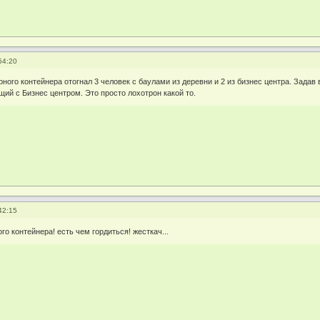
54:20
рного контейнера отогнал 3 человек с баулами из деревни и 2 из бизнес центра. Зад
щий с Бизнес центром. Это просто лохотрон какой то.
42:15
го контейнера! есть чем гордиться! жесткач...