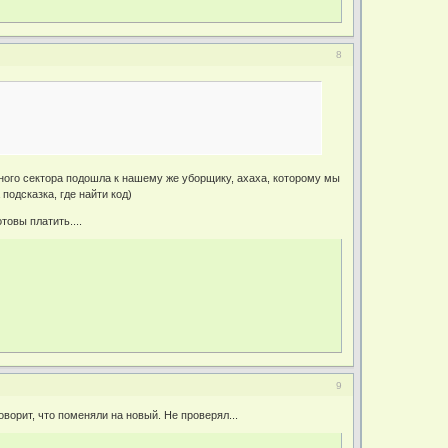
8
стного сектора подошла к нашему же уборщику, ахаха, которому мы
подсказка, где найти код)
товы платить....
9
ворит, что поменяли на новый. Не проверял...