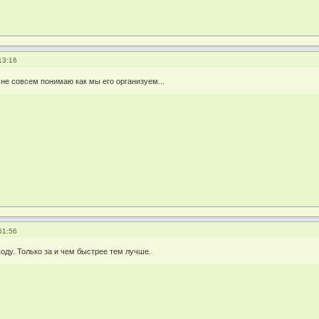
13:16
 не совсем понимаю как мы его организуем...
51:56
оду. Только за и чем быстрее тем лучше.