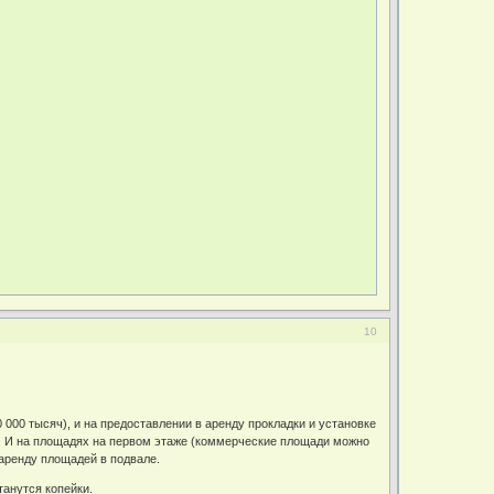
10
 000 тысяч), и на предоставлении в аренду прокладки и установке
ду. И на площадях на первом этаже (коммерческие площади можно
 аренду площадей в подвале.
танутся копейки.