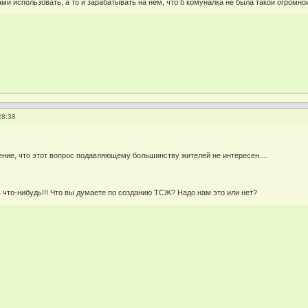
и использовать, а то и зарабатывать на нем, что б комуналка не была такой огромно
28:38
ение, что этот вопрос подавляющему большинству жителей не интересен....
ь что-нибудь!!! Что вы думаете по созданию ТСЖ? Надо нам это или нет?