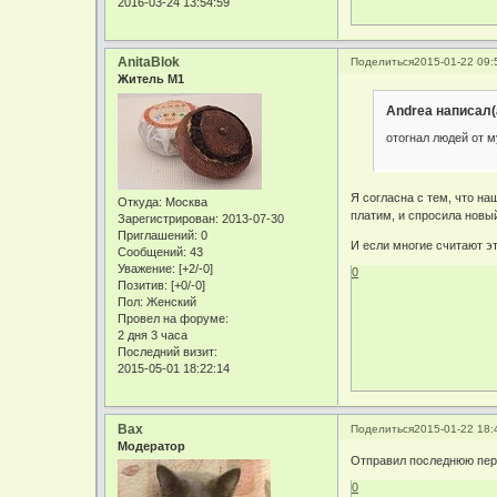
2016-03-24 13:54:59
AnitaBlok
Поделиться
2015-01-22 09:
Житель М1
Andrea написал(
отогнал людей от м
Я согласна с тем, что на
Откуда:
Москва
платим, и спросила новый
Зарегистрирован
: 2013-07-30
Приглашений:
0
И если многие считают эт
Сообщений:
43
Уважение:
[+2/-0]
0
Позитив:
[+0/-0]
Пол:
Женский
Провел на форуме:
2 дня 3 часа
Последний визит:
2015-05-01 18:22:14
Bax
Поделиться
2015-01-22 18:
Модератор
Отправил последнюю переп
0