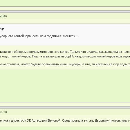
58:46
а):
усорного контейнера! есть чем гордиться! жесткач...
шими контейнерами пользуются все, кто хочет. Только что видела, как женщина из ча
 код от контейнеров. Пошла и выкинула мусор! А на домике для контейнеров еще одна 
о жесткачем, может будете оплачивать и наш мусор?) а что, за частный сектор ведь го
46:28
иску директору УК Астерлинк Беловой. Среагировала тут же. Дворнику пистон, код, го