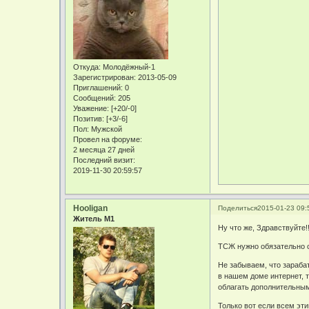
Откуда:
Молодёжный-1
Зарегистрирован
: 2013-05-09
Приглашений:
0
Сообщений:
205
Уважение:
[+20/-0]
Позитив:
[+3/-6]
Пол:
Мужской
Провел на форуме:
2 месяца 27 дней
Последний визит:
2019-11-30 20:59:57
Hooligan
Поделиться
2015-01-23 09:
Житель М1
Ну что же, Здравствуйте!!
ТСЖ нужно обязательно с
Не забываем, что зарабат
в нашем доме интернет, 
облагать дополнительным
Только вот если всем эти