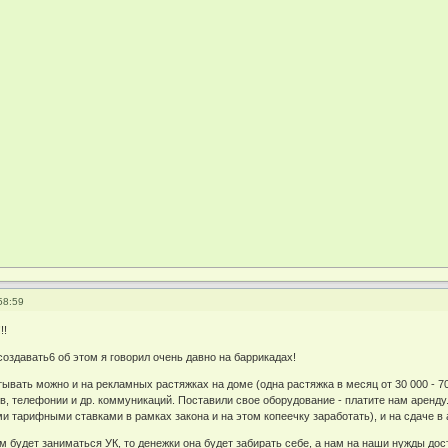
58:59
!!
оздавать6 об этом я говорил очень давно на баррикадах!
ывать можно и на рекламных растяжках на доме (одна растяжка в месяц от 30 000 - 70
тв, телефонии и др. коммуникаций. Поставили свое оборудование - платите нам арен
и тарифными ставками в рамках закона и на этом копеечку заработать), и на сдаче в
м будет заниматься УК, то денежки она будет забирать себе, а нам на наши нужды дос