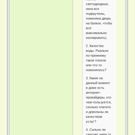
светодиодные,
окна все
подкручены,
поменяна дверь
на балкон, чтобы
всё
максимально
изолировать).
2. Качество
воды. Реально
по-прежнему
такое плохое
или что-то
поменялось?
3. Какие на
данный момент
в доме есть
интернет-
провайдеры, кто
чем-пользуется,
сколько платите
и довольны ли
качеством
услуг?
4. Сильно ли
сверлят днём (а