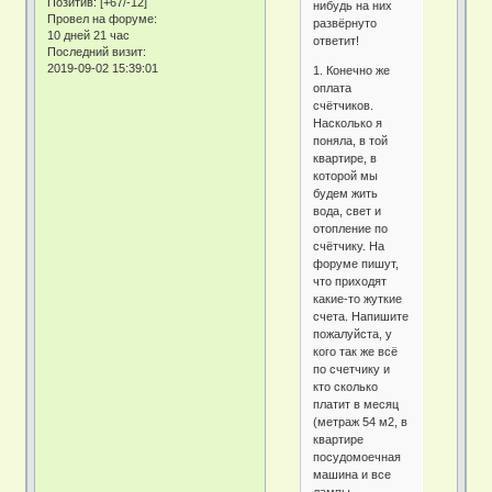
Позитив:
[+67/-12]
нибудь на них
Провел на форуме:
развёрнуто
10 дней 21 час
ответит!
Последний визит:
2019-09-02 15:39:01
1. Конечно же
оплата
счётчиков.
Насколько я
поняла, в той
квартире, в
которой мы
будем жить
вода, свет и
отопление по
счётчику. На
форуме пишут,
что приходят
какие-то жуткие
счета. Напишите
пожалуйста, у
кого так же всё
по счетчику и
кто сколько
платит в месяц
(метраж 54 м2, в
квартире
посудомоечная
машина и все