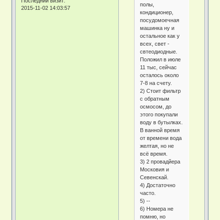
Последний визит:
полы,
2015-11-02 14:03:57
кондиционер,
посудомоечная
машинка ну и
остальное как у
всех, свет -
свтеодиодные.
Положил в июле
11 тыс, сейчас
осталось около
7-8 на счету.
2) Стоит фильтр
с обратным
осмосом, до
этого покупали
воду в бутылках.
В ванной время
от времени вода
желтая, но не
всё время.
3) 2 провадйера
Московия и
Севенскай.
4) Достаточно
часто.
5) --
6) Номера не
помню, но