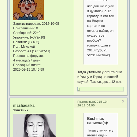
что дом не 2 (как
я думала), а 12
(правда я его так
на Яндекс
Зарегистрирован
: 2012-10-08
картах и не
Приглашений:
0
смогла найти, он
Сообщений:
2240
существует
Уважение:
[+379/-10]
вообще?
Позитив:
[+71/-6]
говорят, сдан в
Пол:
Мужской
2013 году, 25
Возраст:
41
[1985-07-11]
этажный тоже)
Провел на форуме:
4 месяца 27 дней
Последний визит:
2025-02-13 10:46:59
Тогда уточните у агента еще
и Улицу и Город на всякий
случай. Так как дома 12 нет.
0
5
Поделиться
2015-10-
mashagaika
26 18:54:00
Участник
Boshmax
написал(а):
Тогда уточните у
агента еще и