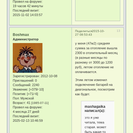
Провел на форуме:
19 часов 42 минуты
Последний визит:
2015-11-02 14:03:57
13
Поделиться
2015-10-
Boshmax
27 08:53:43
Администратор
у меня (47м2) средняя
сумма за отопление вышла
2300 в отопительный месяц
(в разные месяцы по
разному от 3000 до 1200
руб), летом отопление не
оплачивается.
Зарегистрирован
: 2012-10-08
Этим летом изменил
Приглашений:
0
подключение батарей на
Сообщений:
2240
Уважение:
[+379/-10]
диагональное, посмотрим
Позитив:
[+71/-6]
как будет.
Пол:
Мужской
Возраст:
41
[1985-07-11]
mashagaika
Провел на форуме:
написал(а):
4 месяца 27 дней
Последний визит:
это я уже
2025-02-13 10:46:59
читала, тема
старая. может
быть какая-то