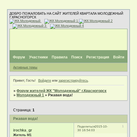
ДОБРО ПОЖАЛОВАТЬ НА САЙТ ЖИТЕЛЕЙ КВАРТАЛА МОЛОДЕЖНЫЙ
Г.КРАСНОГОРСК
Форум
Участники
Правила
Поиск
Регистрация
Войти
Активные темы
Привет, Гость!
Войдите
или
зарегистрируйтесь
.
»
Форум жителей ЖК "Молодежный" г.Красногорск
»
Молодежный 1
»
Ржавая вода!
Страница:
1
Ржавая вода!
1
Поделиться
2015-10-
irochka_gr
30 16:54:03
Житель М1