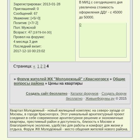
В МИЦ с сегодняшнего дня
Зарегистрирован
: 2013-01-28
увеличена стоимость
Приглашений:
0
оформления ДДУ - с 45000
Сообщений:
67
до 50000.
Уважение:
[+5/-0]
Позитив:
[+7/-2]
0
Пол:
Мужской
Возраст:
47
[1979-04-30]
Провел на форуме:
4 месяца 3 дня
Последний визит:
2017-12-10 00:23:02
Страница:
«
1
2
3
4
»
Форум жителей ЖК "Молодежный" г.Красногорск
»
Общие
вопросы района
»
Цены на квартиры
Создать сайт бесплатно
·
Каталог форумов
·
Создать форум
бесплатно
·
ЖивыеФорумы.ру
© 2015
Квартал Молодежный - новый жилищный комплекс на северо-западе от
Москвы, в городе Красногорск. Этот уникальный архитектурный проект
соединил в себе современное архитектурное решение и экономичные
квартиры, престижный район и доступность, близость к Москве и
благоприятную экологию, удобство для работы и комфорт для жизни и
отдыха. Форум ЖК Молодежный - место общения жителей нового района.