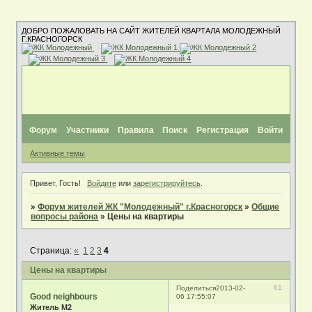
ДОБРО ПОЖАЛОВАТЬ НА САЙТ ЖИТЕЛЕЙ КВАРТАЛА МОЛОДЕЖНЫЙ
Г.КРАСНОГОРСК
Форум
Участники
Правила
Поиск
Регистрация
Войти
Активные темы
Привет, Гость!
Войдите
или
зарегистрируйтесь
.
»
Форум жителей ЖК "Молодежный" г.Красногорск
»
Общие
вопросы района
»
Цены на квартиры
Страница:
«
1
2
3
4
Цены на квартиры
61
Поделиться
2013-02-
Good neighbours
06 17:55:07
Житель М2