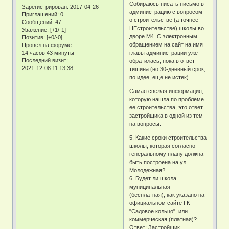
Собираюсь писать письмо в
Зарегистрирован
: 2017-04-26
администрацию с вопросом
Приглашений:
0
о строительстве (а точнее -
Сообщений:
47
НЕстроительстве) школы во
Уважение:
[+1/-1]
дворе М4. С электронным
Позитив:
[+0/-0]
обращением на сайт на имя
Провел на форуме:
14 часов 43 минуты
главы администрации уже
Последний визит:
обратилась, пока в ответ
2021-12-08 11:13:38
тишина (но 30-дневный срок,
по идее, еще не истек).
Самая свежая информация,
которую нашла по проблеме
ее строительства, это ответ
застройщика в одной из тем
на вопросы:
5. Какие сроки строительства
школы, которая согласно
генеральному плану должна
быть построена на ул.
Молодежная?
6. Будет ли школа
муниципальная
(бесплатная), как указано на
официальном сайте ГК
"Садовое кольцо", или
коммерческая (платная)?
Ответ: Застройщик