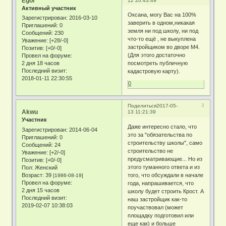
Egor
12 20:43:49
Активный участник
Оксана, могу Вас на 100%
Зарегистрирован
: 2016-03-10
заверить в одном,никакая
Приглашений:
0
земля ни под школу, ни под
Сообщений:
230
что-то ещё , не выкуплена
Уважение:
[+28/-0]
застройщиком во дворе М4.
Позитив:
[+0/-0]
(Для этого достаточно
Провел на форуме:
2 дня 18 часов
посмотреть публичную
Последний визит:
кадастровую карту).
2018-01-11 22:30:55
0
3
Поделиться
2017-05-
Akwu
13 11:21:39
Участник
Даже интересно стало, что
Зарегистрирован
: 2014-06-04
это за "обязательства по
Приглашений:
0
строительству школы", само
Сообщений:
24
строительство не
Уважение:
[+2/-0]
предусматривающие... Но из
Позитив:
[+0/-0]
этого туманного ответа и из
Пол:
Женский
Возраст:
39
того, что обсуждали в начале
[1986-08-19]
Провел на форуме:
года, напрашивается, что
2 дня 15 часов
школу будет строить Крост. А
Последний визит:
наш застройщик как-то
2019-02-07 10:38:03
поучаствовал (может
площадку подготовил или
еще как) и больше