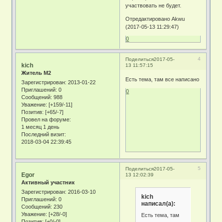
участвовать не будет.
Отредактировано Akwu
(2017-05-13 11:29:47)
0
4
Поделиться
2017-05-
kich
13 11:57:15
Житель М2
Есть тема, там все написано
Зарегистрирован
: 2013-01-22
Приглашений:
0
0
Сообщений:
988
Уважение:
[+159/-11]
Позитив:
[+65/-7]
Провел на форуме:
1 месяц 1 день
Последний визит:
2018-03-04 22:39:45
5
Поделиться
2017-05-
Egor
13 12:02:39
Активный участник
Зарегистрирован
: 2016-03-10
kich
Приглашений:
0
написал(а):
Сообщений:
230
Уважение:
[+28/-0]
Есть тема, там
Позитив:
[+0/-0]