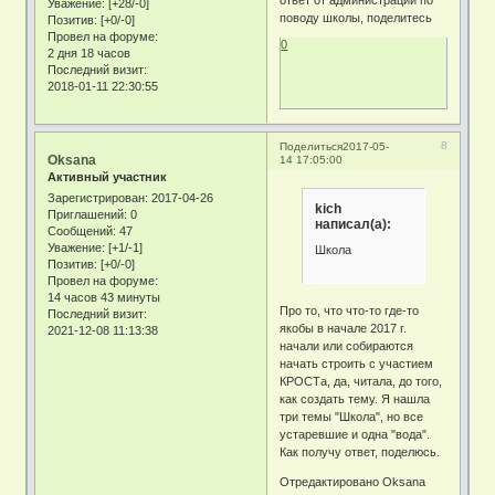
ответ от администрации по
Уважение:
[+28/-0]
поводу школы, поделитесь
Позитив:
[+0/-0]
Провел на форуме:
0
2 дня 18 часов
Последний визит:
2018-01-11 22:30:55
8
Поделиться
2017-05-
Oksana
14 17:05:00
Активный участник
Зарегистрирован
: 2017-04-26
kich
Приглашений:
0
написал(а):
Сообщений:
47
Уважение:
[+1/-1]
Школа
Позитив:
[+0/-0]
Провел на форуме:
14 часов 43 минуты
Про то, что что-то где-то
Последний визит:
якобы в начале 2017 г.
2021-12-08 11:13:38
начали или собираются
начать строить с участием
КРОСТа, да, читала, до того,
как создать тему. Я нашла
три темы "Школа", но все
устаревшие и одна "вода".
Как получу ответ, поделюсь.
Отредактировано Oksana