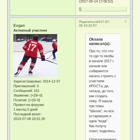
(2017-05-14 17:06:52)
0
9
Поделиться
2017-07-
Evgan
06 23:32:57
Активный участник
Oksana
написал(а):
Про то, что что-
то где-то якобы
в начале 2017 г.
начали или
собираются
начать строить с
участием
Зарегистрирован
: 2014-12-07
КРОСТа, да,
Приглашений:
0
Сообщений:
161
читала, до того,
Уважение:
[+29/-0]
как создать
Позитив:
[+15/-0]
тему. Я нашла
Провел на форуме:
три темы
1 месяц 0 дней
"Школа", но все
Последний визит:
устаревшие и
2019-07-08 20:51:26
одна "вода".
Как получу
ответ, поделюсь.
Отредактировано