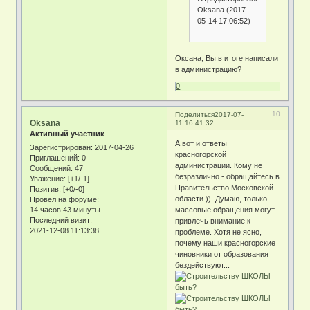
Oksana (2017-
05-14 17:06:52)
Оксана, Вы в итоге написали
в администрацию?
0
10
Поделиться
2017-07-
Oksana
11 16:41:32
Активный участник
А вот и ответы
Зарегистрирован
: 2017-04-26
красногорской
Приглашений:
0
администрации. Кому не
Сообщений:
47
безразлично - обращайтесь в
Уважение:
[+1/-1]
Правительство Московской
Позитив:
[+0/-0]
области )). Думаю, только
Провел на форуме:
14 часов 43 минуты
массовые обращения могут
Последний визит:
привлечь внимание к
2021-12-08 11:13:38
проблеме. Хотя не ясно,
почему наши красногорские
чиновники от образования
бездействуют...