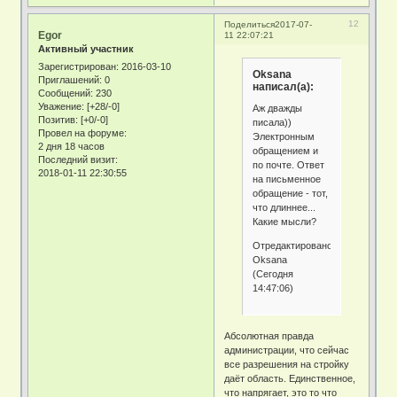
12
Поделиться
2017-07-
Egor
11 22:07:21
Активный участник
Зарегистрирован
: 2016-03-10
Oksana
Приглашений:
0
написал(а):
Сообщений:
230
Уважение:
[+28/-0]
Аж дважды
Позитив:
[+0/-0]
писала))
Провел на форуме:
Электронным
2 дня 18 часов
обращением и
Последний визит:
по почте. Ответ
2018-01-11 22:30:55
на письменное
обращение - тот,
что длиннее...
Какие мысли?
Отредактировано
Oksana
(Сегодня
14:47:06)
Абсолютная правда
администрации, что сейчас
все разрешения на стройку
даёт область. Единственное,
что напрягает, это то что