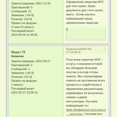
Оформление лицензии МЧС
Зарегистрирован
: 2021-12-20
для чего нужно. Какие
Приглашений:
0
документы для этого нужно
Сообщений:
21
иметь. Хотим изучить
Уважение:
[+0/-0]
информацию перед
Позитив:
[+0/-0]
оформлением лицензии.
Провел на форуме:
4 часа 51 минуту
0
Последний визит:
2024-05-04 11:49:40
2
Поделиться
2022-03-
Марат 78
27 19:28:11
Новичок
Получение лицензии МЧС –
Зарегистрирован
: 2022-03-27
услуга, в оказании которой
Приглашений:
0
мы обладаем большим
Сообщений:
1
опытом и всегда готовы
Уважение:
[+0/-0]
помочь. Мы сопровождаем
Позитив:
[+0/-0]
клиента на протяжении всего
Провел на форуме:
1 минуту
процесса и содействуем в
Последний визит:
оформлении документации,
2022-03-27 19:28:12
информируя об актуальных
нормах и давая
консультации. Изучаем
информацию тут
https://khabarovsk.stroyurist.ru/servic
… nzii-mchs/
. Смотрим все