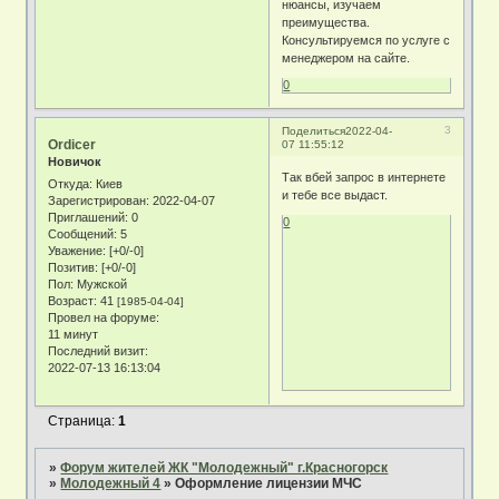
нюансы, изучаем
преимущества.
Консультируемся по услуге с
менеджером на сайте.
0
3
Поделиться
2022-04-
Ordicer
07 11:55:12
Новичок
Так вбей запрос в интернете
Откуда:
Киев
и тебе все выдаст.
Зарегистрирован
: 2022-04-07
Приглашений:
0
0
Сообщений:
5
Уважение:
[+0/-0]
Позитив:
[+0/-0]
Пол:
Мужской
Возраст:
41
[1985-04-04]
Провел на форуме:
11 минут
Последний визит:
2022-07-13 16:13:04
Страница:
1
»
Форум жителей ЖК "Молодежный" г.Красногорск
»
Молодежный 4
»
Оформление лицензии МЧС