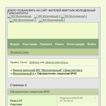
ДОБРО ПОЖАЛОВАТЬ НА САЙТ ЖИТЕЛЕЙ КВАРТАЛА МОЛОДЕЖНЫЙ
Г.КРАСНОГОРСК
Форум
Участники
Правила
Поиск
Регистрация
Войти
Активные темы
Привет, Гость!
Войдите
или
зарегистрируйтесь
.
»
Форум жителей ЖК "Молодежный" г.Красногорск
»
Молодежный 4
»
Оформление лицензии МЧС
Страница:
1
Оформление лицензии МЧС
1
Поделиться
2022-03-
Раиса78
27 19:26:11
Участник