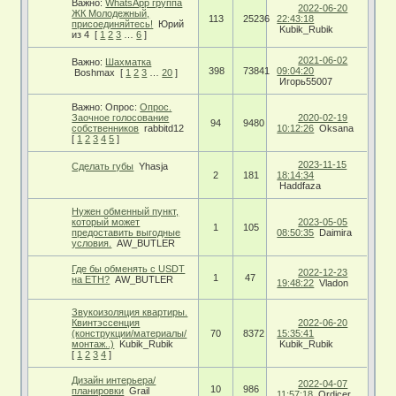
Важно:
WhatsApp группа
2022-06-20
ЖК Молодежный,
113
25236
22:43:18
присоединяйтесь!
Юрий
Kubik_Rubik
из 4
[
1
2
3
…
6
]
2021-06-02
Важно:
Шахматка
398
73841
09:04:20
Boshmax
[
1
2
3
…
20
]
Игорь55007
Важно:
Опрос:
Опрос.
Заочное голосование
2020-02-19
94
9480
собственников
rabbitd12
10:12:26
Oksana
[
1
2
3
4
5
]
2023-11-15
Сделать губы
Yhasja
2
181
18:14:34
Haddfaza
Нужен обменный пункт,
который может
2023-05-05
1
105
предоставить выгодные
08:50:35
Daimira
условия.
AW_BUTLER
Где бы обменять с USDT
2022-12-23
1
47
на ETH?
AW_BUTLER
19:48:22
Vladon
Звукоизоляция квартиры.
Квинтэссенция
2022-06-20
(конструкции/материалы/
70
8372
15:35:41
монтаж..)
Kubik_Rubik
Kubik_Rubik
[
1
2
3
4
]
Дизайн интерьера/
2022-04-07
10
986
планировки
Grail
11:57:18
Ordicer