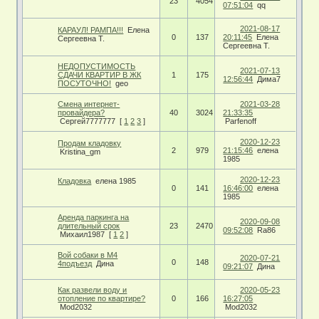
23
4054
07:51:04
qq
2021-08-17
КАРАУЛ! РАМПА!!!
Елена
0
137
20:11:45
Елена
Сергеевна Т.
Сергеевна Т.
НЕДОПУСТИМОСТЬ
2021-07-13
СДАЧИ КВАРТИР В ЖК
1
175
12:56:44
Дима7
ПОСУТОЧНО!
geo
Смена интернет-
2021-03-28
провайдера?
40
3024
21:33:35
Сергей7777777
[
1
2
3
]
Parfenoff
2020-12-23
Продам кладовку
2
979
21:15:46
елена
Kristina_gm
1985
2020-12-23
Кладовка
елена 1985
0
141
16:46:00
елена
1985
Аренда паркинга на
2020-09-08
длительный срок
23
2470
09:52:08
Ra86
Михаил1987
[
1
2
]
Вой собаки в М4
2020-07-21
0
148
4подъезд
Дина
09:21:07
Дина
Как развели воду и
2020-05-23
отопление по квартире?
0
166
16:27:05
Mod2032
Mod2032