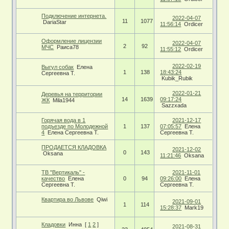
Подключение интернета.
2022-04-07
11
1077
DariaStar
11:56:14
Ordicer
Оформление лицензии
2022-04-07
2
92
МЧС
Раиса78
11:55:12
Ordicer
2022-02-19
Выгул собак
Елена
1
138
18:43:24
Сергеевна Т.
Kubik_Rubik
2022-01-21
Деревья на территории
14
1639
09:17:24
ЖК
Mila1944
Sazzxada
Горячая вода в 1
2021-12-17
подъезде по Молодежной
1
137
07:05:57
Елена
4
Елена Сергеевна Т.
Сергеевна Т.
ПРОДАЕТСЯ КЛАДОВКА
2021-12-02
0
143
Oksana
11:21:46
Oksana
ТВ "Вертикаль" -
2021-11-01
качество
Елена
0
94
09:26:00
Елена
Сергеевна Т.
Сергеевна Т.
Квартира во Львове
Qiwi
2021-09-01
1
114
15:28:37
Mark19
Кладовки
Инна
[
1
2
]
2021-08-31