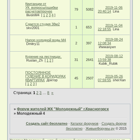
Квитанции от
УК_вопросы/ошибки
2019-11-06
79
5082
расчетов/прочее
20:40:14
Lina
IliveinM4
[
1
2
3
4
]
Сдается студия 38м2
2019-11-04
1
653
skv2001
22:18:55
Lina
2019-08-24
Напор холодной воды М4
2
397
12:08:34
Dmitry11
Иммануил
2019-08-12
Курение на лестницах.
31
2641
13:59:38
Ruslan_Zh
[
1
2
]
Kubik_Rubik
ПОСТОЯННОЕ
ГУДЕНИЕ В КОРИДОРАХ
2019-05-26
45
2507
КВАРТИРАХ
Доктор
07:59:55
sherXan
[
1
2
3
]
Страница:
1
2
3
…
8
»
»
Форум жителей ЖК "Молодежный" г.Красногорск
»
Молодежный 4
Создать сайт бесплатно
·
Каталог форумов
·
Создать форум
бесплатно
·
ЖивыеФорумы.ру
© 2015