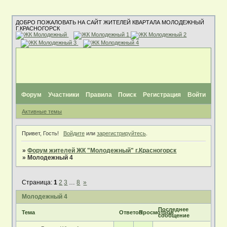
ДОБРО ПОЖАЛОВАТЬ НА САЙТ ЖИТЕЛЕЙ КВАРТАЛА МОЛОДЕЖНЫЙ
Г.КРАСНОГОРСК
Форум
Участники
Правила
Поиск
Регистрация
Войти
Активные темы
Привет, Гость!
Войдите
или
зарегистрируйтесь
.
»
Форум жителей ЖК "Молодежный" г.Красногорск
»
Молодежный 4
Страница:
1
2
3
…
8
»
Молодежный 4
Последнее
Тема
Ответов
Просмотров
сообщение