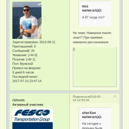
tms
написал(а):
А 97 тогда что?
Не знаю. Наверное maxim
знает? При приемке
Зарегистрирован
: 2013-08-11
наверное рассказывали.
Приглашений:
0
0
Сообщений:
26
Уважение:
[+4/-0]
Позитив:
[+8/-1]
Пол:
Мужской
Провел на форуме:
5 дней 6 часов
Последний визит:
2017-07-10 23:47:14
42
Поделиться
2016-02-
rbhools
16 12:55:26
Активный участник
sherXan
написал(а):
На сегодня с
форума были