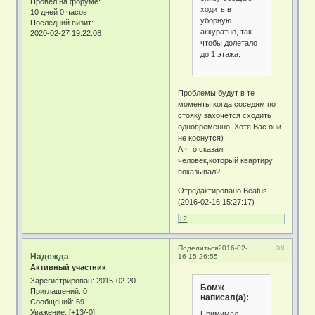
Провел на форуме:
ходить в
10 дней 0 часов
уборную
Последний визит:
аккуратно, так
2020-02-27 19:22:08
чтобы долетало
до 1 этажа.
Проблемы будут в те
моменты,когда соседям по
стояку захочется сходить
одновременно. Хотя Вас они
не коснутся)
А что сказал
человек,который квартиру
показывал?
Отредактировано Beatus
(2016-02-16 15:27:17)
+2
58
Поделиться
2016-02-
Надежда
16 15:26:55
Активный участник
Зарегистрирован
: 2015-02-20
Бомж
Приглашений:
0
написал(а):
Сообщений:
69
Уважение:
[+13/-0]
Примимал