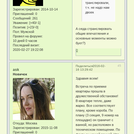
транслировали,
т.ч. не надо нам
Зарегистрирован
: 2014-10-14
двоек
Приглашений:
0
Сообщений:
261
Уважение:
[+40/-1]
Позитив:
[+23/-0]
А сюда странслировать
Пол:
Мужской
общие впечатления и
Провел на форуме:
основные моменты можно
10 дней 0 часов
бует?)
Последний визит:
2020-02-27 19:22:08
0
45
Поделиться
2016-02-
ask
16 13:29:42
Новичок
Здравия всем!
Встреча по приемке
квартиры прошла в
дружественной обстановке!
В квартире тепло, даже
жарко. Все соответствует
плану, кроме короба. По
плану (3 секция, 9 номер на
площадке) он граничит с
Откуда:
Москва
ванной, но расположен в
Зарегистрирован
: 2015-11-08
техническом помещении. По
Приглашений:
0