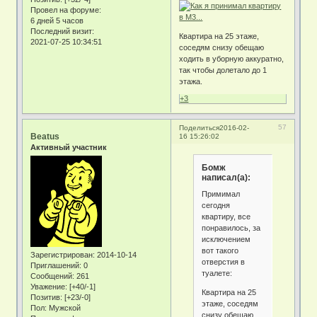
Провел на форуме:
6 дней 5 часов
Последний визит:
Квартира на 25 этаже,
2021-07-25 10:34:51
соседям снизу обещаю
ходить в уборную аккуратно,
так чтобы долетало до 1
этажа.
+3
57
Поделиться
2016-02-
Beatus
16 15:26:02
Активный участник
Бомж
написал(а):
Примимал
сегодня
квартиру, все
понравилось, за
исключением
вот такого
Зарегистрирован
: 2014-10-14
отверстия в
Приглашений:
0
туалете:
Сообщений:
261
Уважение:
[+40/-1]
Квартира на 25
Позитив:
[+23/-0]
этаже, соседям
Пол:
Мужской
снизу обещаю