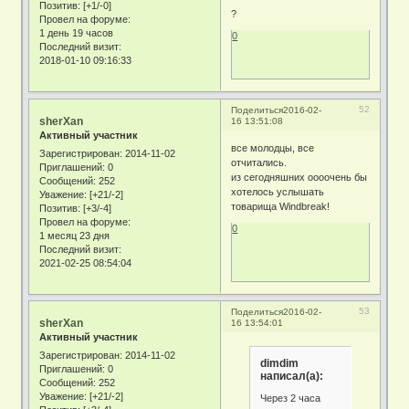
Позитив:
[+1/-0]
?
Провел на форуме:
1 день 19 часов
0
Последний визит:
2018-01-10 09:16:33
52
Поделиться
2016-02-
sherXan
16 13:51:08
Активный участник
все молодцы, все
Зарегистрирован
: 2014-11-02
отчитались.
Приглашений:
0
из сегодняшних оооочень бы
Сообщений:
252
хотелось услышать
Уважение:
[+21/-2]
товарища Windbreak!
Позитив:
[+3/-4]
Провел на форуме:
0
1 месяц 23 дня
Последний визит:
2021-02-25 08:54:04
53
Поделиться
2016-02-
sherXan
16 13:54:01
Активный участник
Зарегистрирован
: 2014-11-02
dimdim
Приглашений:
0
написал(а):
Сообщений:
252
Уважение:
[+21/-2]
Через 2 часа