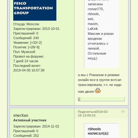
записаны
roman775,
rbhools,
ask,
maxim,
Откуда:
Moscow
LaKsik
Зарегистрирован
: 2013-10-01
Приглашений:
0
Максим и роман
Сообщений:
240
вродекак
Уважение:
[+32/-2]
отчитались с
Позитив:
[+28/-8]
лихвой.
Пол:
Мужской
Остальным
Провел на форуме:
неуд:)
7 дней 14 часов
Последний визит:
2019-04-05 16:57:38
а мы с Романом в режиме
онлайн все в группе вотсап
транслировали, т.ч. не надо
нам двоек
0
43
Поделиться
2016-02-
sherXan
16 13:09:23
Активный участник
Зарегистрирован
: 2014-11-02
rbhools
Приглашений:
0
написал(а):
Сообщений:
252