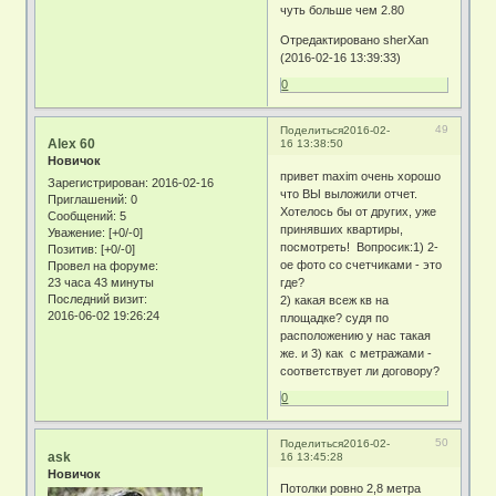
чуть больше чем 2.80
Отредактировано sherXan
(2016-02-16 13:39:33)
0
49
Поделиться
2016-02-
Alex 60
16 13:38:50
Новичок
привет maxim очень хорошо
Зарегистрирован
: 2016-02-16
что ВЫ выложили отчет.
Приглашений:
0
Хотелось бы от других, уже
Сообщений:
5
принявших квартиры,
Уважение:
[+0/-0]
посмотреть! Вопросик:1) 2-
Позитив:
[+0/-0]
ое фото со счетчиками - это
Провел на форуме:
23 часа 43 минуты
где?
Последний визит:
2) какая всеж кв на
2016-06-02 19:26:24
площадке? судя по
расположению у нас такая
же. и 3) как с метражами -
соответствует ли договору?
0
50
Поделиться
2016-02-
ask
16 13:45:28
Новичок
Потолки ровно 2,8 метра