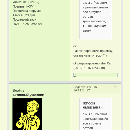
Уважение:
[+21/-2]
а мы с Романом
Позитив:
[+3/-4]
в режиме онлайн
Провел на форуме:
все в группе
1 месяц 23 дня
вотсап
Последний визит:
транслировали,
2021-02-25 08:54:04
т.ч. не надо нам
двоек
ок:)
Laksik перенесла приемку,
остальным пятерки:)))
Отредактировано sherXan
(2016-02-16 13:35:18)
0
44
Поделиться
2016-02-
Beatus
16 13:24:17
Активный участник
rbhools
написал(а):
а мы с Романом
в режиме онлайн
все в группе
вотсап