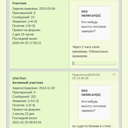
Участник
Зарегистрирован
: 2015-03-04
tms
Приглашений:
0
написал(а):
Сообщений:
23
Уважение:
[+4/-0]
Кто-нибудь
Позитив:
[+5/-0]
высоту потолков
Провел на форуме:
замерял?
2 дня 19 часов
Последний визит:
2020-04-25 17:56:21
Через 2 часа свою
принимаю. Обязательно
промеряю.
0
48
Поделиться
2016-02-
sherXan
16 13:38:38
Активный участник
Зарегистрирован
: 2014-11-02
tms
Приглашений:
0
написал(а):
Сообщений:
252
Уважение:
[+21/-2]
Кто-нибудь
Позитив:
[+3/-4]
высоту потолков
Провел на форуме:
замерял?
1 месяц 23 дня
Последний визит:
2021-02-25 08:54:04
ну судя по блокам в стене -