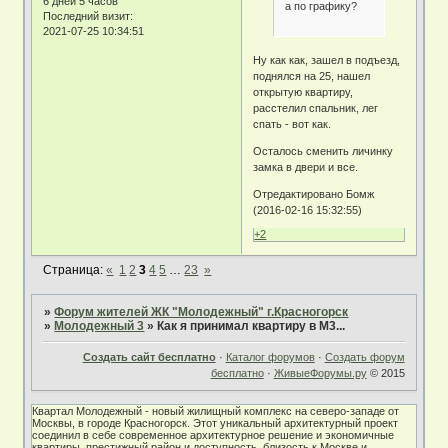
6 дней 5 часов
а по графику?
Последний визит:
2021-07-25 10:34:51
Ну как как, зашел в подъезд,
поднялся на 25, нашел
открытую квартиру,
расстелил спальник, лег
спать - вот как.
Осталось сменить личинку
замка в двери и все.
Отредактировано Бомж
(2016-02-16 15:32:55)
+2
Страница:
«
1
2
3
4
5
…
23
»
»
Форум жителей ЖК "Молодежный" г.Красногорск
»
Молодежный 3
»
Как я принимал квартиру в М3...
Создать сайт бесплатно
·
Каталог форумов
·
Создать форум
бесплатно
·
ЖивыеФорумы.ру
© 2015
Квартал Молодежный - новый жилищный комплекс на северо-западе от
Москвы, в городе Красногорск. Этот уникальный архитектурный проект
соединил в себе современное архитектурное решение и экономичные
квартиры, престижный район и доступность, близость к Москве и