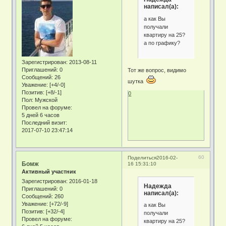
написал(а):
а как Вы
получали
квартиру на 25?
а по графику?
Зарегистрирован
: 2013-08-11
Приглашений:
0
Тот же вопрос, видимо
Сообщений:
26
шутка
Уважение:
[+4/-0]
Позитив:
[+8/-1]
0
Пол:
Мужской
Провел на форуме:
5 дней 6 часов
Последний визит:
2017-07-10 23:47:14
60
Поделиться
2016-02-
Бомж
16 15:31:10
Активный участник
Зарегистрирован
: 2016-01-18
Надежда
Приглашений:
0
написал(а):
Сообщений:
260
Уважение:
[+72/-9]
а как Вы
Позитив:
[+32/-4]
получали
Провел на форуме:
квартиру на 25?