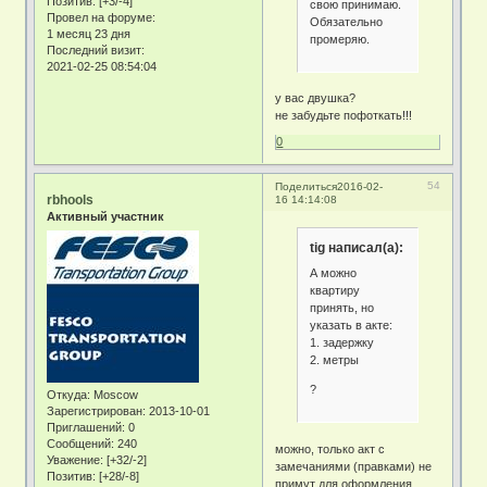
Позитив:
[+3/-4]
свою принимаю.
Провел на форуме:
Обязательно
1 месяц 23 дня
промеряю.
Последний визит:
2021-02-25 08:54:04
у вас двушка?
не забудьте пофоткать!!!
0
54
Поделиться
2016-02-
rbhools
16 14:14:08
Активный участник
tig написал(а):
А можно
квартиру
принять, но
указать в акте:
1. задержку
2. метры
?
Откуда:
Moscow
Зарегистрирован
: 2013-10-01
Приглашений:
0
Сообщений:
240
можно, только акт с
Уважение:
[+32/-2]
замечаниями (правками) не
Позитив:
[+28/-8]
примут для оформления