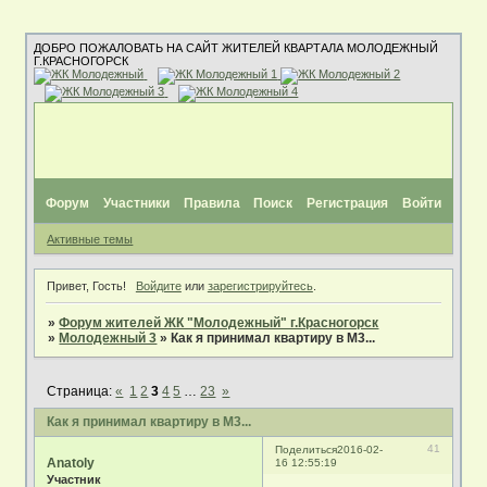
ДОБРО ПОЖАЛОВАТЬ НА САЙТ ЖИТЕЛЕЙ КВАРТАЛА МОЛОДЕЖНЫЙ
Г.КРАСНОГОРСК
Форум
Участники
Правила
Поиск
Регистрация
Войти
Активные темы
Привет, Гость!
Войдите
или
зарегистрируйтесь
.
»
Форум жителей ЖК "Молодежный" г.Красногорск
»
Молодежный 3
»
Как я принимал квартиру в М3...
Страница:
«
1
2
3
4
5
…
23
»
Как я принимал квартиру в М3...
41
Поделиться
2016-02-
Anatoly
16 12:55:19
Участник