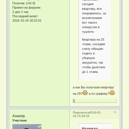
Позитив:
[+0/-0]
сегодня
Провел на форуме:
квартиру, все
2 дня 1 час
понравилось, за
Последний визит:
исключением
2016-10-19 18:22:01
вот такого
отверстия в
туалете:
Квартира на 25
этаже, соседям
снизу обещаю
ходить в
уборную
аккуратно, так
чтобы долетало
до 1 этажа.
а как Вы получали квартиру
на 25?
а по графику?
0
59
Поделиться
2016-02-
Anatoly
16 15:29:16
Участник
Надежда