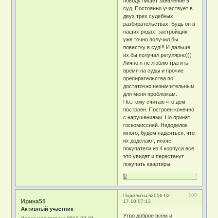
поводу пишет заявление в
суд. Постоянно участвует в
двух трех судебных
разбирательствах. Будь он в
наших рядах, застройщик
уже точно получил бы
повестку в суд!!! И дальше
их бы получал регулярно)))
Лично я не люблю тратить
время на суды и прочие
препирательства по
достаточно незначительным
для меня проблемам.
Поэтому считаю что дом
построен. Построен конечно
с нарушениями. Но принят
госкомиссией. Недоделок
много, будем надеяться, что
их доделают, иначе
покупатели из 4 корпуса все
это увидят и перестанут
покупать квартиры.
0
100
Поделиться
2016-02-
Ирина55
17 10:07:13
Активный участник
Утро доброе всем и