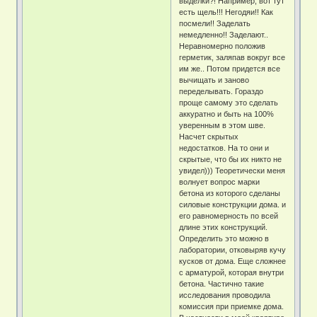
выделки?! Например, вот тут
есть щель!!! Негодяи!! Как
посмели!! Заделать
немедленно!! Заделают..
Неравномерно положив
герметик, заляпав вокруг все
им же.. Потом придется все
вычищать и заново
переделывать. Гораздо
проще самому это сделать
аккуратно и быть на 100%
уверенным в этом шве.
Насчет скрытых
недостатков. На то они и
скрытые, что бы их никто не
увидел))) Теоретически меня
волнует вопрос марки
бетона из которого сделаны
силовые конструкции дома. и
его равномерность по всей
длине этих конструкций.
Определить это можно в
лаборатории, отковыряв кучу
кусков от дома. Еще сложнее
с арматурой, которая внутри
бетона. Частично такие
исследования проводила
комиссия при приемке дома.