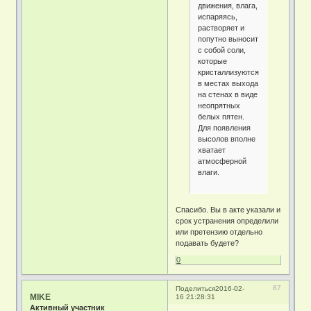
движения, влага,
испаряясь,
растворяет и
попутно выносит
с собой соли,
которые
кристаллизуются
в местах выхода
на стенах в виде
неопрятных
белых пятен.
Для появления
высолов вполне
хватает
атмосферной
влаги.
Спасибо. Вы в акте указали и
срок устранения определили
или претензию отдельно
подавать будете?
0
87
Поделиться
2016-02-
MIKE
16 21:28:31
Активный участник