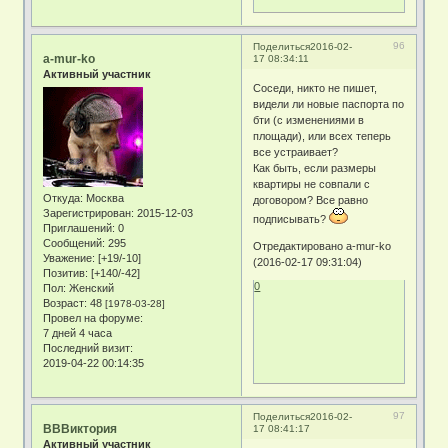
96
Поделиться
2016-02-
a-mur-ko
17 08:34:11
Активный участник
Соседи, никто не пишет,
видели ли новые паспорта по
бти (с изменениями в
площади), или всех теперь
все устраивает?
Как быть, если размеры
квартиры не совпали с
Откуда:
Москва
договором? Все равно
Зарегистрирован
: 2015-12-03
подписывать?
Приглашений:
0
Сообщений:
295
Отредактировано a-mur-ko
Уважение:
[+19/-10]
(2016-02-17 09:31:04)
Позитив:
[+140/-42]
0
Пол:
Женский
Возраст:
48
[1978-03-28]
Провел на форуме:
7 дней 4 часа
Последний визит:
2019-04-22 00:14:35
97
Поделиться
2016-02-
ВВВиктория
17 08:41:17
Активный участник