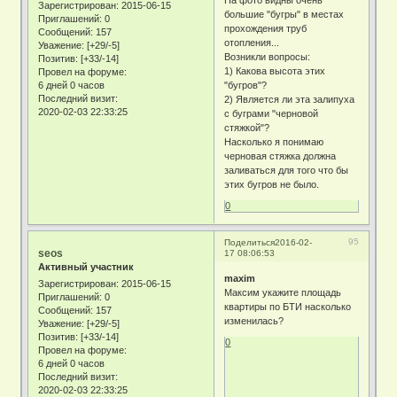
На фото видны очень
Зарегистрирован
: 2015-06-15
большие "бугры" в местах
Приглашений:
0
прохождения труб
Сообщений:
157
отопления...
Уважение:
[+29/-5]
Возникли вопросы:
Позитив:
[+33/-14]
1) Какова высота этих
Провел на форуме:
6 дней 0 часов
"бугров"?
Последний визит:
2) Является ли эта залипуха
2020-02-03 22:33:25
с буграми "черновой
стяжкой"?
Насколько я понимаю
черновая стяжка должна
заливаться для того что бы
этих бугров не было.
0
95
Поделиться
2016-02-
seos
17 08:06:53
Активный участник
maxim
Зарегистрирован
: 2015-06-15
Максим укажите площадь
Приглашений:
0
квартиры по БТИ насколько
Сообщений:
157
изменилась?
Уважение:
[+29/-5]
Позитив:
[+33/-14]
0
Провел на форуме:
6 дней 0 часов
Последний визит:
2020-02-03 22:33:25