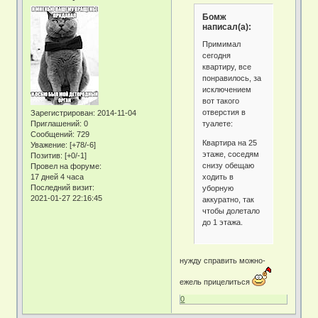
Бомж
написал(а):
Примимал
сегодня
квартиру, все
понравилось, за
исключением
вот такого
отверстия в
Зарегистрирован
: 2014-11-04
туалете:
Приглашений:
0
Сообщений:
729
Квартира на 25
Уважение:
[+78/-6]
этаже, соседям
Позитив:
[+0/-1]
снизу обещаю
Провел на форуме:
ходить в
17 дней 4 часа
Последний визит:
уборную
2021-01-27 22:16:45
аккуратно, так
чтобы долетало
до 1 этажа.
нужду справить можно-
ежель прицелиться
0