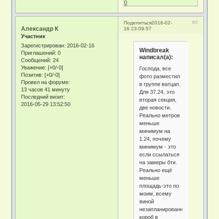
0
90
Поделиться
2016-02-
Александр К
16 23:09:57
Участник
Зарегистрирован
: 2016-02-16
Windbreak
Приглашений:
0
написал(а):
Сообщений:
24
Уважение:
[+0/-0]
Господа, все
Позитив:
[+0/-0]
фото разместил
Провел на форуме:
в группе ватцап.
13 часов 41 минуту
Для 37.24, это
Последний визит:
вторая секция,
2016-05-29 13:52:50
две новости.
Реально метров
меньше
минимум на
1.24, почему
минимум - это
если ссылаться
на замеры бти.
Реально ещё
меньше
площадь-это по
моим, всему
виной
незапланированный
короб в