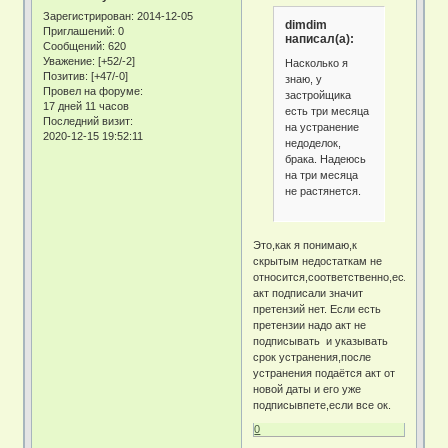
Зарегистрирован
: 2014-12-05
dimdim
Приглашений:
0
написал(а):
Сообщений:
620
Уважение:
[+52/-2]
Насколько я
Позитив:
[+47/-0]
знаю, у
Провел на форуме:
застройщика
17 дней 11 часов
есть три месяца
Последний визит:
на устранение
2020-12-15 19:52:11
недоделок,
брака. Надеюсь
на три месяца
не растянется.
Это,как я понимаю,к
скрытым недостаткам не
относится,соответственно,если
акт подписали значит
претензий нет. Если есть
претензии надо акт не
подписывать и указывать
срок устранения,после
устранения подаётся акт от
новой даты и его уже
подписывпете,если все ок.
0