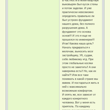
В частности в моей квартире
выковырян был кусок стены
и потом заделан. И уже
практически невозможно
определить правильно ли
был устроен фундамент
нашего дома, без полного
разрушения дома. А
фундамент это основа
основ!!! И это я еще не
прошелся по инженерке!!!
Итак! Какова наша цель?
Начать придираться к
мелочам, выносить мозг
застройщику, УК, судам,
себе любимому итд. При
этом глобальные косяки
просто не заметить!! А они
наверняка есть!! Но, как их
найти?! Или все таки
понимать в какой стране мы
живем. И постараться жить в
ней с максимально
возможным комфортом.
И опять же, все зависит от
каждого конкретного
человека. Вот у меня есть
приятель. По каждому