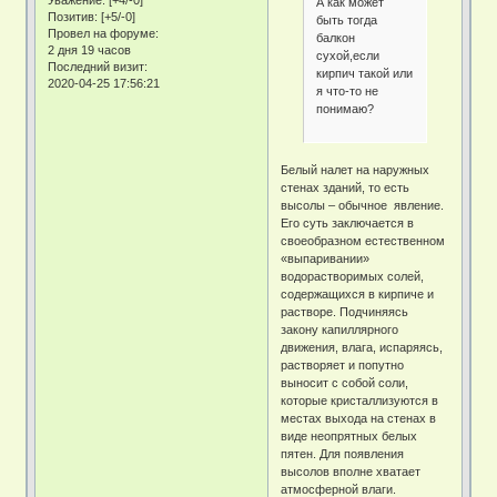
Уважение:
[+4/-0]
А как может
Позитив:
[+5/-0]
быть тогда
Провел на форуме:
балкон
2 дня 19 часов
сухой,если
Последний визит:
кирпич такой или
2020-04-25 17:56:21
я что-то не
понимаю?
Белый налет на наружных
стенах зданий, то есть
высолы – обычное явление.
Его суть заключается в
своеобразном естественном
«выпаривании»
водорастворимых солей,
содержащихся в кирпиче и
растворе. Подчиняясь
закону капиллярного
движения, влага, испаряясь,
растворяет и попутно
выносит с собой соли,
которые кристаллизуются в
местах выхода на стенах в
виде неопрятных белых
пятен. Для появления
высолов вполне хватает
атмосферной влаги.