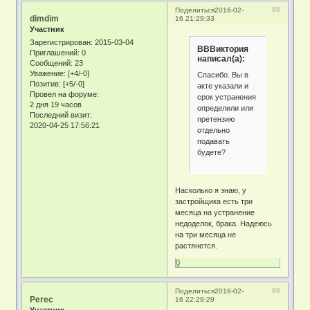
88
Поделиться
2016-02-
dimdim
16 21:29:33
Участник
Зарегистрирован
: 2015-03-04
ВВВиктория
Приглашений:
0
написал(а):
Сообщений:
23
Уважение:
[+4/-0]
Спасибо. Вы в
Позитив:
[+5/-0]
акте указали и
Провел на форуме:
срок устранения
2 дня 19 часов
определили или
Последний визит:
претензию
2020-04-25 17:56:21
отдельно
подавать
будете?
Насколько я знаю, у
застройщика есть три
месяца на устранение
недоделок, брака. Надеюсь
на три месяца не
растянется.
0
89
Поделиться
2016-02-
Perec
16 22:29:29
Участник