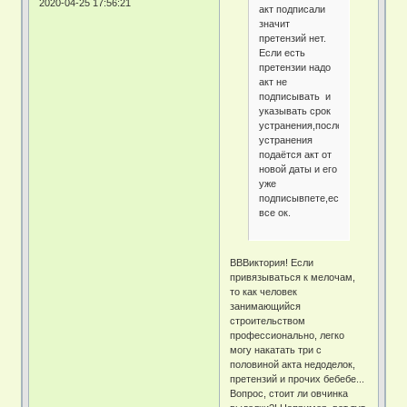
2020-04-25 17:56:21
акт подписали
значит
претензий нет.
Если есть
претензии надо
акт не
подписывать и
указывать срок
устранения,после
устранения
подаётся акт от
новой даты и его
уже
подписывпете,если
все ок.
ВВВиктория! Если
привязываться к мелочам,
то как человек
занимающийся
строительством
профессионально, легко
могу накатать три с
половиной акта недоделок,
претензий и прочих бебебе...
Вопрос, стоит ли овчинка