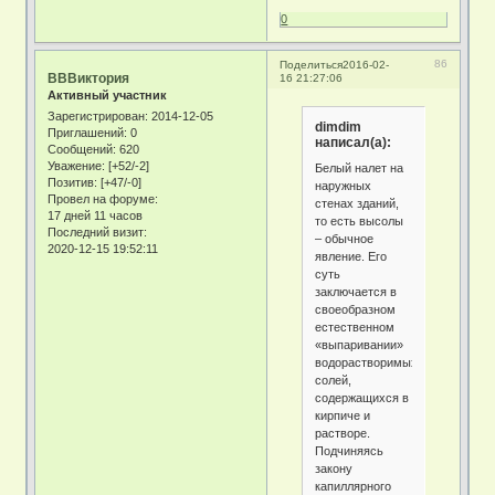
0
86
Поделиться
2016-02-
ВВВиктория
16 21:27:06
Активный участник
Зарегистрирован
: 2014-12-05
dimdim
Приглашений:
0
написал(а):
Сообщений:
620
Уважение:
[+52/-2]
Белый налет на
Позитив:
[+47/-0]
наружных
Провел на форуме:
стенах зданий,
17 дней 11 часов
то есть высолы
Последний визит:
– обычное
2020-12-15 19:52:11
явление. Его
суть
заключается в
своеобразном
естественном
«выпаривании»
водорастворимых
солей,
содержащихся в
кирпиче и
растворе.
Подчиняясь
закону
капиллярного