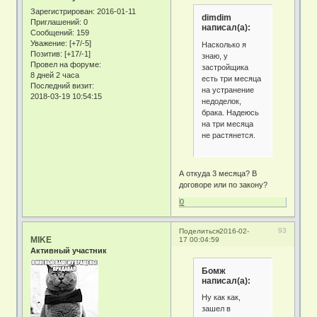
Зарегистрирован
: 2016-01-11
dimdim
Приглашений:
0
написал(а):
Сообщений:
159
Уважение:
[+7/-5]
Насколько я
Позитив:
[+17/-1]
знаю, у
Провел на форуме:
застройщика
8 дней 2 часа
есть три месяца
Последний визит:
на устранение
2018-03-19 10:54:15
недоделок,
брака. Надеюсь
на три месяца
не растянется.
А откуда 3 месяца? В
договоре или по закону?
0
93
Поделиться
2016-02-
MIKE
17 00:04:59
Активный участник
Бомж
написал(а):
Ну как как,
зашел в