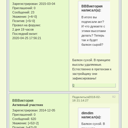
Зарегистрирован
: 2015-03-04
ВВВиктория
Приглашений:
0
написал(а):
Сообщений:
23
Уважение:
[+4/-0]
В итоге вы
Позитив:
[+5/-0]
подписали акт?
Провел на форуме:
И что думаете с
2 дня 19 часов
этими высотами
Последний визит:
делать? Теперь
2020-04-25 17:56:21
так и будет
балкон сырой?
Балкон сухой. В принципе
высолы удаляемые.
Естественно в претензии к
застройщику они
зафиксированы!
0
82
Поделиться
2016-02-
ВВВиктория
16 21:14:27
Активный участник
Зарегистрирован
: 2014-12-05
dimdim
Приглашений:
0
написал(а):
Сообщений:
620
Уважение:
[+52/-2]
Балкон сухой. В
Позитив:
[+47/-0]