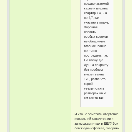
предполагаемой
кухне и ширина
квартиры 4,5, а
не 4,7, как
указано в плане.
Хорошая
новость -
особых косяков
не обнаружил,
главное, ванна
почти не
пострадала, т.е.
По плану д.б.
Душ, а по факту
без проблем
влезет ванна
170, разве что
короб
увеличился в
размерах на 20
см.как то так.
И что не заметили отсутсвие
фекальной канализации с
заглушками - как в ДДУ? Вон
бомж один сфоткал, говорить