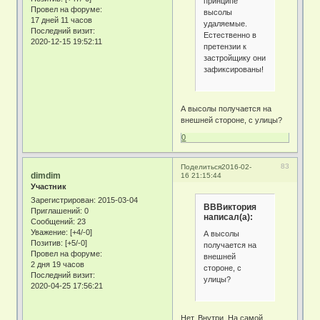
принципе
Провел на форуме:
высолы
17 дней 11 часов
удаляемые.
Последний визит:
Естественно в
2020-12-15 19:52:11
претензии к
застройщику они
зафиксированы!
А высолы получается на
внешней стороне, с улицы?
0
83
Поделиться
2016-02-
dimdim
16 21:15:44
Участник
Зарегистрирован
: 2015-03-04
ВВВиктория
Приглашений:
0
написал(а):
Сообщений:
23
Уважение:
[+4/-0]
А высолы
Позитив:
[+5/-0]
получается на
Провел на форуме:
внешней
2 дня 19 часов
стороне, с
Последний визит:
улицы?
2020-04-25 17:56:21
Нет. Внутри. На самой