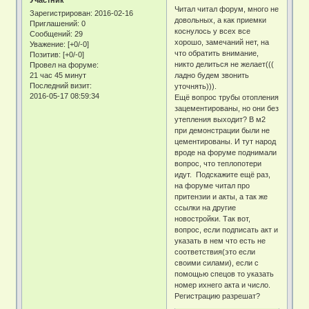
Читал читал форум, много не
Зарегистрирован
: 2016-02-16
довольных, а как приемки
Приглашений:
0
коснулось у всех все
Сообщений:
29
хорошо, замечаний нет, на
Уважение:
[+0/-0]
что обратить внимание,
Позитив:
[+0/-0]
никто делиться не желает(((
Провел на форуме:
21 час 45 минут
ладно будем звонить
Последний визит:
уточнять))).
2016-05-17 08:59:34
Ещё вопрос трубы отопления
зацементированы, но они без
утепления выходит? В м2
при демонстрации были не
цементированы. И тут народ
вроде на форуме поднимали
вопрос, что теплопотери
идут. Подскажите ещё раз,
на форуме читал про
притензии и акты, а так же
ссылки на другие
новостройки. Так вот,
вопрос, если подписать акт и
указать в нем что есть не
соответствия(это если
своими силами), если с
помощью спецов то указать
номер ихнего акта и число.
Регистрацию разрешат?