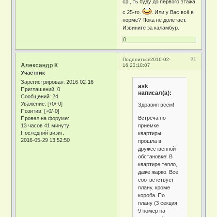
ср., ть буду до первого этажа
с 25-го.
. Или у Вас всё в
норме? Пока не долетает.
Извините за каламбур.
0
91
Поделиться
2016-02-
Александр К
16 23:18:07
Участник
Зарегистрирован
: 2016-02-16
ask
Приглашений:
0
написал(а):
Сообщений:
24
Уважение:
[+0/-0]
Здравия всем!
Позитив:
[+0/-0]
Встреча по
Провел на форуме:
приемке
13 часов 41 минуту
Последний визит:
квартиры
2016-05-29 13:52:50
прошла в
дружественной
обстановке! В
квартире тепло,
даже жарко. Все
соответствует
плану, кроме
короба. По
плану (3 секция,
9 номер на