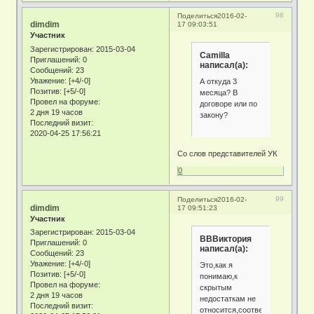
98
Поделиться
2016-02-
dimdim
17 09:03:51
Участник
Зарегистрирован
: 2015-03-04
Camilla
Приглашений:
0
написал(а):
Сообщений:
23
Уважение:
[+4/-0]
А откуда 3
Позитив:
[+5/-0]
месяца? В
Провел на форуме:
договоре или по
2 дня 19 часов
закону?
Последний визит:
2020-04-25 17:56:21
Со слов представителей УК
0
99
Поделиться
2016-02-
dimdim
17 09:51:23
Участник
Зарегистрирован
: 2015-03-04
ВВВиктория
Приглашений:
0
написал(а):
Сообщений:
23
Уважение:
[+4/-0]
Это,как я
Позитив:
[+5/-0]
понимаю,к
Провел на форуме:
скрытым
2 дня 19 часов
недостаткам не
Последний визит:
относится,соответственно,есл