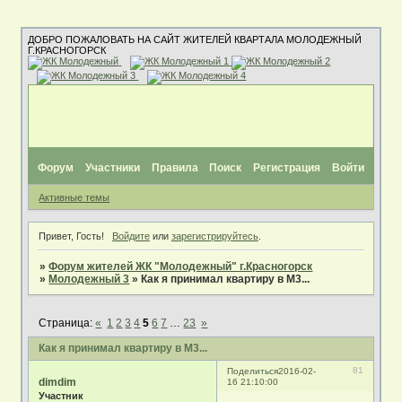
ДОБРО ПОЖАЛОВАТЬ НА САЙТ ЖИТЕЛЕЙ КВАРТАЛА МОЛОДЕЖНЫЙ
Г.КРАСНОГОРСК
Форум
Участники
Правила
Поиск
Регистрация
Войти
Активные темы
Привет, Гость!
Войдите
или
зарегистрируйтесь
.
»
Форум жителей ЖК "Молодежный" г.Красногорск
»
Молодежный 3
»
Как я принимал квартиру в М3...
Страница:
«
1
2
3
4
5
6
7
…
23
»
Как я принимал квартиру в М3...
81
Поделиться
2016-02-
dimdim
16 21:10:00
Участник