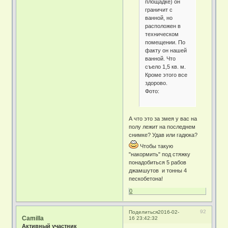
площадке) он
граничит с
ванной, но
расположен в
техническом
помещении. По
факту он нашей
ванной. Что
съело 1,5 кв. м.
Кроме этого все
здорово.
Фото:
А что это за змея у вас на
полу лежит на последнем
снимке? Удав или гадюка?
Чтобы такую
"накормить" под стяжку
понадобиться 5 рабов
джамшутов и тонны 4
пескобетона!
0
92
Поделиться
2016-02-
Camilla
16 23:42:32
Активный участник