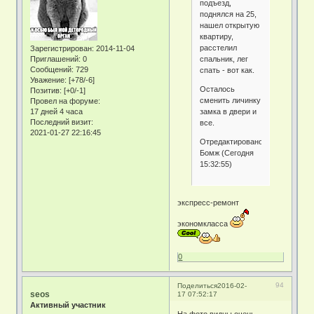
подъезд,
поднялся на 25,
нашел открытую
квартиру,
расстелил
Зарегистрирован
: 2014-11-04
спальник, лег
Приглашений:
0
Сообщений:
729
спать - вот как.
Уважение:
[+78/-6]
Осталось
Позитив:
[+0/-1]
сменить личинку
Провел на форуме:
замка в двери и
17 дней 4 часа
Последний визит:
все.
2021-01-27 22:16:45
Отредактировано
Бомж (Сегодня
15:32:55)
экспресс-ремонт
экономкласса
0
94
Поделиться
2016-02-
seos
17 07:52:17
Активный участник