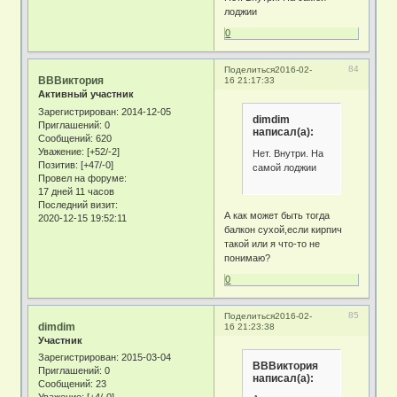
лоджии
0
84
Поделиться
2016-02-
ВВВиктория
16 21:17:33
Активный участник
Зарегистрирован
: 2014-12-05
dimdim
Приглашений:
0
написал(а):
Сообщений:
620
Уважение:
[+52/-2]
Нет. Внутри. На
Позитив:
[+47/-0]
самой лоджии
Провел на форуме:
17 дней 11 часов
Последний визит:
А как может быть тогда
2020-12-15 19:52:11
балкон сухой,если кирпич
такой или я что-то не
понимаю?
0
85
Поделиться
2016-02-
dimdim
16 21:23:38
Участник
Зарегистрирован
: 2015-03-04
ВВВиктория
Приглашений:
0
написал(а):
Сообщений:
23