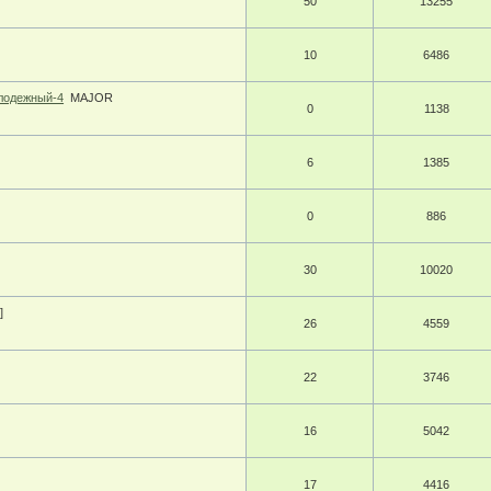
50
13255
10
6486
олодежный-4
MAJOR
0
1138
6
1385
0
886
30
10020
]
26
4559
22
3746
16
5042
17
4416