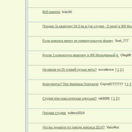
Веб-камера
Ivan3d
Продаю 1к.квартиру 34,2 кв.м (не студия - 2 окна) в ЖК М
Если комната имеет не прямоугольную форму
Svet_777
Куплю 1 комнатную квартиру в ЖК Молодёжный-4.
Oleg88
На каком из 25 этажей лучше жить?
exceilence
[
1
2
]
Конкуренты? Про Амирана Георгадзе
Сергей7777777
[
1
2
Студия или классическая однушка?
nik8095
[
1
2
]
Продам студию
soltero2014
Что вы думаете по поводу кризиса 2014?
Yano4ka