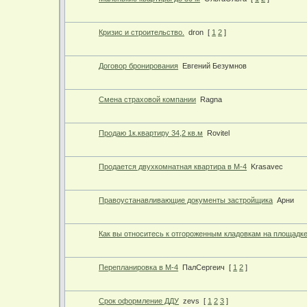
Кризис и строительство.
dron
[
1
2
]
Договор бронирования
Евгений Безумнов
Смена страховой компании
Ragna
Продаю 1к.квартиру 34,2 кв.м
Rovitel
Продается двухкомнатная квартира в М-4
Krasavec
Правоустанавливающие документы застройщика
Арни
Как вы относитесь к отгороженным кладовкам на площадк
Перепланировка в М-4
ПалСергеич
[
1
2
]
Срок оформление ДДУ
zevs
[
1
2
3
]