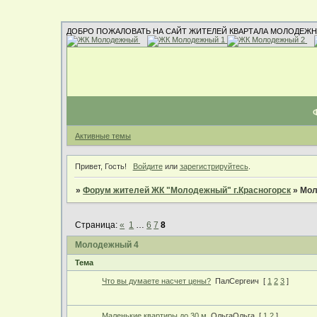
ДОБРО ПОЖАЛОВАТЬ НА САЙТ ЖИТЕЛЕЙ КВАРТАЛА МОЛОДЕЖН
Активные темы
Привет, Гость!
Войдите
или
зарегистрируйтесь
.
»
Форум жителей ЖК "Молодежный" г.Красногорск
»
Мол
Страница:
«
1
…
6
7
8
Молодежный 4
Тема
Что вы думаете насчет цены?
ПалСергеич
[
1
2
3
]
Маленькие квартиры до 30 м
ОльгаОльга
[
1
2
]