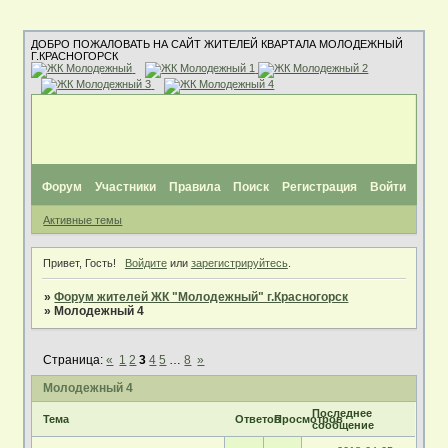
ДОБРО ПОЖАЛОВАТЬ НА САЙТ ЖИТЕЛЕЙ КВАРТАЛА МОЛОДЕЖНЫЙ
Г.КРАСНОГОРСК
Форум
Участники
Правила
Поиск
Регистрация
Войти
Активные темы
Привет, Гость!
Войдите
или
зарегистрируйтесь
.
»
Форум жителей ЖК "Молодежный" г.Красногорск
»
Молодежный 4
Страница:
«
1
2
3
4
5
…
8
»
Молодежный 4
Последнее
Тема
Ответов
Просмотров
сообщение