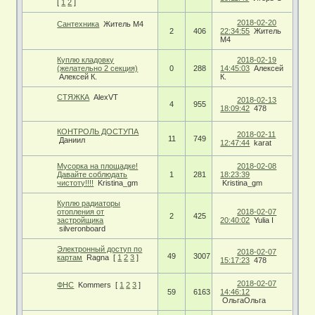
[
1
2
]
2018-02-20
Сантехника
Житель М4
2
406
22:34:55
Житель
М4
Куплю кладовку
2018-02-19
(желательно 2 секция)
0
288
14:45:03
Алексей
Алексей К.
К.
СТЯЖКА
AlexVT
2018-02-13
4
955
18:09:42
478
КОНТРОЛЬ ДОСТУПА
2018-02-11
11
749
Даниил
12:47:44
karat
Мусорка на площадке!
2018-02-08
Давайте соблюдать
1
281
18:23:39
чистоту!!!!
Kristina_gm
Kristina_gm
Куплю радиаторы
отопления от
2018-02-07
2
425
застройщика
20:40:02
Yulia I
silveronboard
Электронный доступ по
2018-02-07
49
3007
картам
Ragna
[
1
2
3
]
15:17:23
478
2018-02-07
ФНС
Kommers
[
1
2
3
]
59
6163
14:46:12
ОльгаОльга