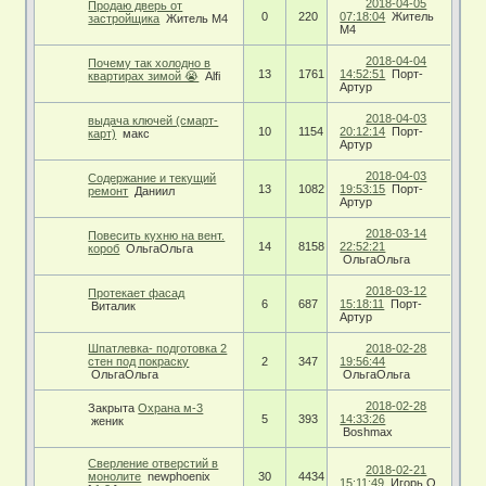
2018-04-05
Продаю дверь от
0
220
07:18:04
Житель
застройщика
Житель М4
М4
2018-04-04
Почему так холодно в
13
1761
14:52:51
Порт-
квартирах зимой 😭
Alfi
Артур
2018-04-03
выдача ключей (смарт-
10
1154
20:12:14
Порт-
карт)
макс
Артур
2018-04-03
Содержание и текущий
13
1082
19:53:15
Порт-
ремонт
Даниил
Артур
2018-03-14
Повесить кухню на вент.
14
8158
22:52:21
короб
ОльгаОльга
ОльгаОльга
2018-03-12
Протекает фасад
6
687
15:18:11
Порт-
Виталик
Артур
Шпатлевка- подготовка 2
2018-02-28
стен под покраску
2
347
19:56:44
ОльгаОльга
ОльгаОльга
2018-02-28
Закрыта
Охрана м-3
5
393
14:33:26
женик
Boshmax
Сверление отверстий в
2018-02-21
монолите
newphoenix
30
4434
15:11:49
Игорь O