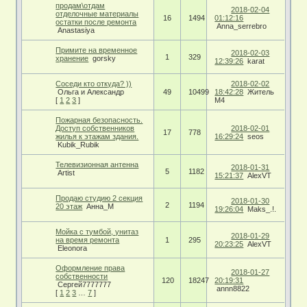
продам\отдам
2018-02-04
отделочные материалы
16
1494
01:12:16
остатки после ремонта
Anna_serrebro
Anastasiya
Примите на временное
2018-02-03
1
329
хранение
gorsky
12:39:26
karat
Соседи кто откуда? ))
2018-02-02
Ольга и Александр
49
10499
18:42:28
Житель
[
1
2
3
]
М4
Пожарная безопасность.
Доступ собственников
2018-02-01
17
778
жилья к этажам здания.
16:29:24
seos
Kubik_Rubik
Телевизионная антенна
2018-01-31
5
1182
Artist
15:21:37
AlexVT
Продаю студию 2 секция
2018-01-30
2
1194
20 этаж
Анна_М
19:26:04
Maks_.!.
Мойка с тумбой, унитаз
2018-01-29
на время ремонта
1
295
20:23:25
AlexVT
Eleonora
Оформление права
2018-01-27
собственности
120
18247
20:19:31
Сергей7777777
annn8822
[
1
2
3
…
7
]