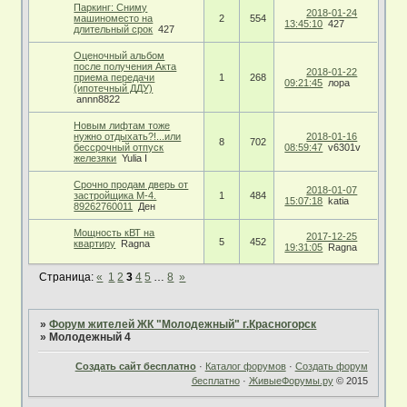
Паркинг: Сниму
2018-01-24
машиноместо на
2
554
13:45:10
427
длительный срок
427
Оценочный альбом
после получения Акта
2018-01-22
приема передачи
1
268
09:21:45
лора
(ипотечный ДДУ)
annn8822
Новым лифтам тоже
нужно отдыхать?!...или
2018-01-16
8
702
бессрочный отпуск
08:59:47
v6301v
железяки
Yulia I
Срочно продам дверь от
2018-01-07
застройщика М-4.
1
484
15:07:18
katia
89262760011
Ден
Мощность кВТ на
2017-12-25
5
452
квартиру
Ragna
19:31:05
Ragna
Страница:
«
1
2
3
4
5
…
8
»
»
Форум жителей ЖК "Молодежный" г.Красногорск
»
Молодежный 4
Создать сайт бесплатно
·
Каталог форумов
·
Создать форум
бесплатно
·
ЖивыеФорумы.ру
© 2015