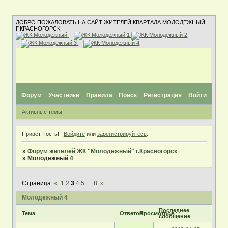
ДОБРО ПОЖАЛОВАТЬ НА САЙТ ЖИТЕЛЕЙ КВАРТАЛА МОЛОДЕЖНЫЙ
Г.КРАСНОГОРСК
Форум
Участники
Правила
Поиск
Регистрация
Войти
Активные темы
Привет, Гость!
Войдите
или
зарегистрируйтесь
.
»
Форум жителей ЖК "Молодежный" г.Красногорск
»
Молодежный 4
Страница:
«
1
2
3
4
5
…
8
»
Молодежный 4
Последнее
Тема
Ответов
Просмотров
сообщение