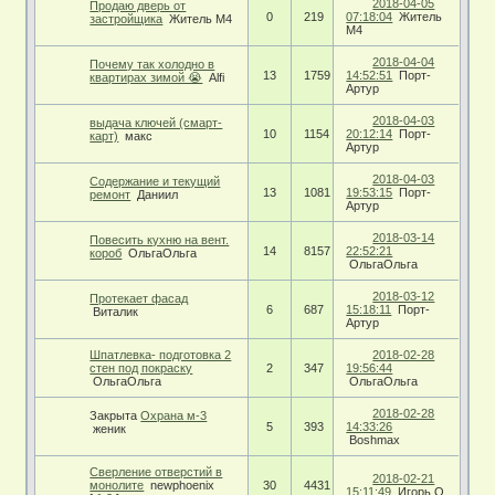
2018-04-05
Продаю дверь от
0
219
07:18:04
Житель
застройщика
Житель М4
М4
2018-04-04
Почему так холодно в
13
1759
14:52:51
Порт-
квартирах зимой 😭
Alfi
Артур
2018-04-03
выдача ключей (смарт-
10
1154
20:12:14
Порт-
карт)
макс
Артур
2018-04-03
Содержание и текущий
13
1081
19:53:15
Порт-
ремонт
Даниил
Артур
2018-03-14
Повесить кухню на вент.
14
8157
22:52:21
короб
ОльгаОльга
ОльгаОльга
2018-03-12
Протекает фасад
6
687
15:18:11
Порт-
Виталик
Артур
Шпатлевка- подготовка 2
2018-02-28
стен под покраску
2
347
19:56:44
ОльгаОльга
ОльгаОльга
2018-02-28
Закрыта
Охрана м-3
5
393
14:33:26
женик
Boshmax
Сверление отверстий в
2018-02-21
монолите
newphoenix
30
4431
15:11:49
Игорь O