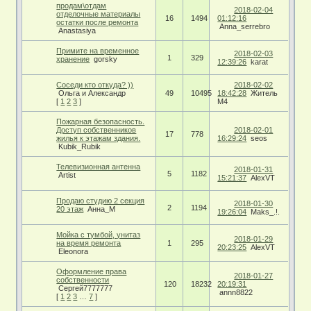
продам\отдам
2018-02-04
отделочные материалы
16
1494
01:12:16
остатки после ремонта
Anna_serrebro
Anastasiya
Примите на временное
2018-02-03
1
329
хранение
gorsky
12:39:26
karat
Соседи кто откуда? ))
2018-02-02
Ольга и Александр
49
10495
18:42:28
Житель
[
1
2
3
]
М4
Пожарная безопасность.
Доступ собственников
2018-02-01
17
778
жилья к этажам здания.
16:29:24
seos
Kubik_Rubik
Телевизионная антенна
2018-01-31
5
1182
Artist
15:21:37
AlexVT
Продаю студию 2 секция
2018-01-30
2
1194
20 этаж
Анна_М
19:26:04
Maks_.!.
Мойка с тумбой, унитаз
2018-01-29
на время ремонта
1
295
20:23:25
AlexVT
Eleonora
Оформление права
2018-01-27
собственности
120
18232
20:19:31
Сергей7777777
annn8822
[
1
2
3
…
7
]