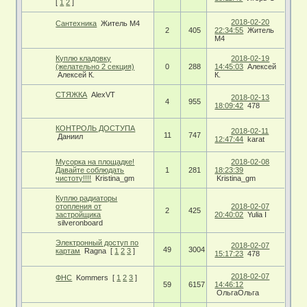
[
1
2
]
2018-02-20
Сантехника
Житель М4
2
405
22:34:55
Житель
М4
Куплю кладовку
2018-02-19
(желательно 2 секция)
0
288
14:45:03
Алексей
Алексей К.
К.
СТЯЖКА
AlexVT
2018-02-13
4
955
18:09:42
478
КОНТРОЛЬ ДОСТУПА
2018-02-11
11
747
Даниил
12:47:44
karat
Мусорка на площадке!
2018-02-08
Давайте соблюдать
1
281
18:23:39
чистоту!!!!
Kristina_gm
Kristina_gm
Куплю радиаторы
отопления от
2018-02-07
2
425
застройщика
20:40:02
Yulia I
silveronboard
Электронный доступ по
2018-02-07
49
3004
картам
Ragna
[
1
2
3
]
15:17:23
478
2018-02-07
ФНС
Kommers
[
1
2
3
]
59
6157
14:46:12
ОльгаОльга