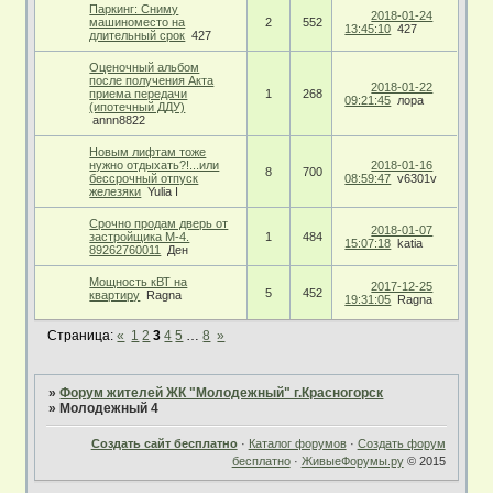
Паркинг: Сниму
2018-01-24
машиноместо на
2
552
13:45:10
427
длительный срок
427
Оценочный альбом
после получения Акта
2018-01-22
приема передачи
1
268
09:21:45
лора
(ипотечный ДДУ)
annn8822
Новым лифтам тоже
нужно отдыхать?!...или
2018-01-16
8
700
бессрочный отпуск
08:59:47
v6301v
железяки
Yulia I
Срочно продам дверь от
2018-01-07
застройщика М-4.
1
484
15:07:18
katia
89262760011
Ден
Мощность кВТ на
2017-12-25
5
452
квартиру
Ragna
19:31:05
Ragna
Страница:
«
1
2
3
4
5
…
8
»
»
Форум жителей ЖК "Молодежный" г.Красногорск
»
Молодежный 4
Создать сайт бесплатно
·
Каталог форумов
·
Создать форум
бесплатно
·
ЖивыеФорумы.ру
© 2015